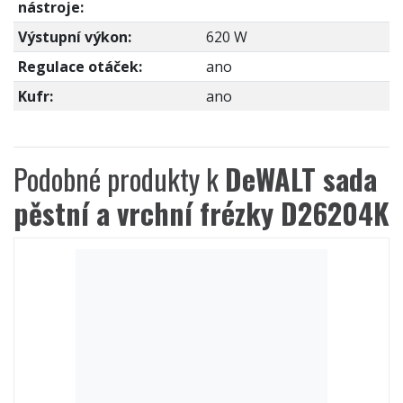
nástroje:
Výstupní výkon:
620 W
Regulace otáček:
ano
Kufr:
ano
Podobné produkty k
DeWALT sada
pěstní a vrchní frézky D26204K