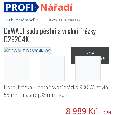
Elektrické nářadí
...
DEWALT D26204K-QS
DeWALT sada pěstní a vrchní frézky
D26204K
Sleva
25% / -3 001 Kč
Horní frézka + ohraňovací frézka 900 W, zdvih
55 mm, nástroj 36 mm, kufr
8 989 Kč
s DPH