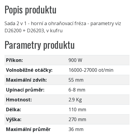
Popis produktu
Sada 2 v 1 - horní a ohraňovací fréza - parametry viz
D26200 + D26203, v kufru
Parametry produktu
Příkon:
900 W
Volnoběžné otáčky:
16000-27000 ot/min
Maximální zdvih:
55 mm
Upínací průměr:
6-8 mm
Hmotnost:
2.9 Kg
Délka:
110 mm
Výška:
270 mm
Maximální průměr
36 mm