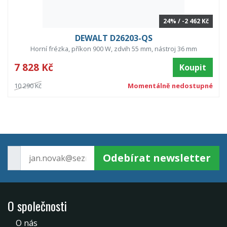
24% / -2 462 Kč
DEWALT D26203-QS
Horní frézka, příkon 900 W, zdvih 55 mm, nástroj 36 mm
7 828 Kč
Koupit
10 290 Kč
Momentálně nedostupné
Odebírat newsletter
O společnosti
O nás