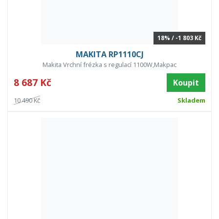
18% / -1 803 Kč
MAKITA RP1110CJ
Makita Vrchní frézka s regulací 1100W,Makpac
8 687 Kč
Koupit
10 490 Kč
Skladem