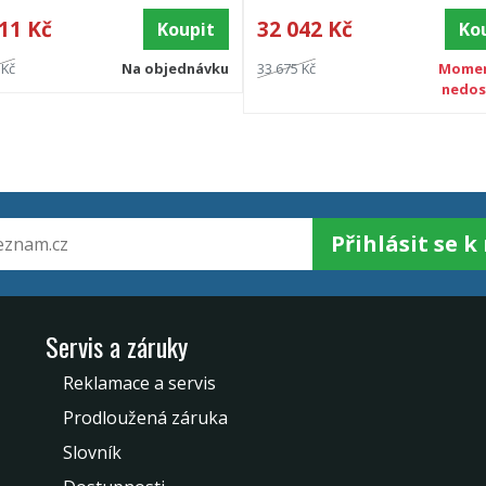
11 Kč
32 042 Kč
Koupit
Ko
 Kč
Na objednávku
33 675 Kč
Momen
nedos
Přihlásit se 
Servis a záruky
Reklamace a servis
Prodloužená záruka
Slovník