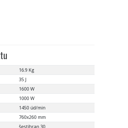
tu
16.9 Kg
35 J
1600 W
1000 W
1450 úd/min
760x260 mm
šestihran 30