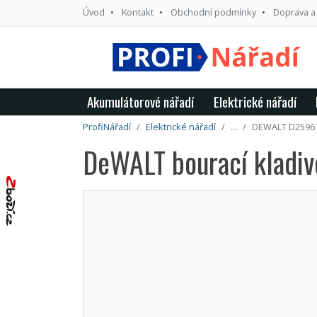
Úvod
Kontakt
Obchodní podmínky
Doprava a
Akumulátorové nářadí
Elektrické nářadí
ProfiNářadí
Elektrické nářadí
...
DEWALT D2596
DeWALT bourací kladi