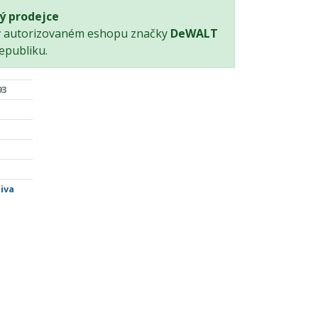
ý prodejce
v autorizovaném eshopu značky
DeWALT
epubliku.
93
iva