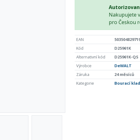
Autorizovan
Nakupujete 
pro Českou r
EAN
50350482971
Kód
D25961K
Alternativní kód
D25961K-QS
Výrobce
DeWALT
Záruka
24 měsíců
Kategorie
Bourací klad