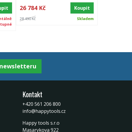
26 784 Kč
upit
Koupit
tálně
28 490 Kč
Skladem
tupné
k newsletteru
Kontakt
+420 561 206 800
info@happytools.cz
Happy tools s.r.o
Masarykova 922