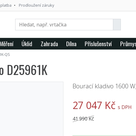
 platba
Prodloužení záruky
Měření
Úklid
Zahrada
Dílna
Příslušenství
Průmys
1K-QS
vo D25961K
Bourací kladivo 1600 W,
27 047 Kč
s DPH
41 990 Kč