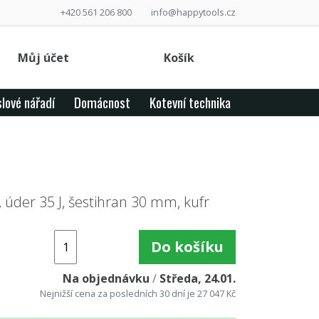
+420 561 206 800
info@happytools.cz
Můj účet
Košík
lové nářadí
Domácnost
Kotevní technika
 úder 35 J, šestihran 30 mm, kufr
Do košíku
Na objednávku
/
Středa, 24.01.
Nejnižší cena za posledních 30 dní je 27 047 Kč