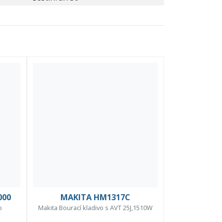
000
MAKITA HM1317C
o
Makita Bourací kladivo s AVT 25J,1510W