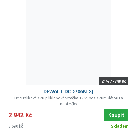
21% / -748 Kč
DEWALT DCD706N-XJ
Bezuhlíková aku příklepová vrtačka 12 V, bez akumulátoru a
nabíječky
2 942 Kč
Koupit
3 690 Kč
Skladem