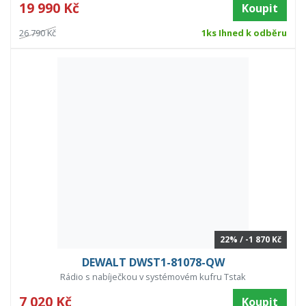
19 990 Kč
Koupit
26 790 Kč
1ks Ihned k odběru
22% / -1 870 Kč
DEWALT DWST1-81078-QW
Rádio s nabíječkou v systémovém kufru Tstak
7 020 Kč
Koupit