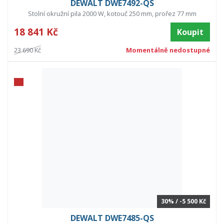
DEWALT DWE7492-QS
Stolní okružní pila 2000 W, kotouč 250 mm, prořez 77 mm
18 841 Kč
Koupit
23 690 Kč
Momentálně nedostupné
30% / -5 500 Kč
DEWALT DWE7485-QS