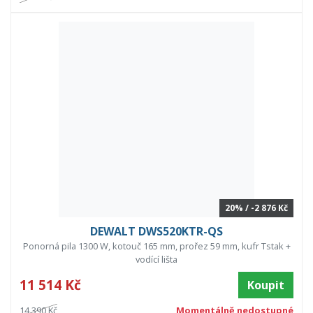
20% / -2 876 Kč
DEWALT DWS520KTR-QS
Ponorná pila 1300 W, kotouč 165 mm, prořez 59 mm, kufr Tstak +
vodící lišta
11 514 Kč
Koupit
14 390 Kč
Momentálně nedostupné