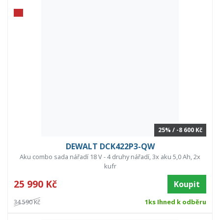
25% / -8 600 Kč
DEWALT DCK422P3-QW
Aku combo sada nářadí 18 V - 4 druhy nářadí, 3x aku 5,0 Ah, 2x
kufr
25 990 Kč
Koupit
34 590 Kč
1ks Ihned k odběru