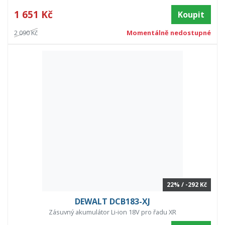
1 651 Kč
Koupit
2 090 Kč
Momentálně nedostupné
22% / -292 Kč
DEWALT DCB183-XJ
Zásuvný akumulátor Li-ion 18V pro řadu XR