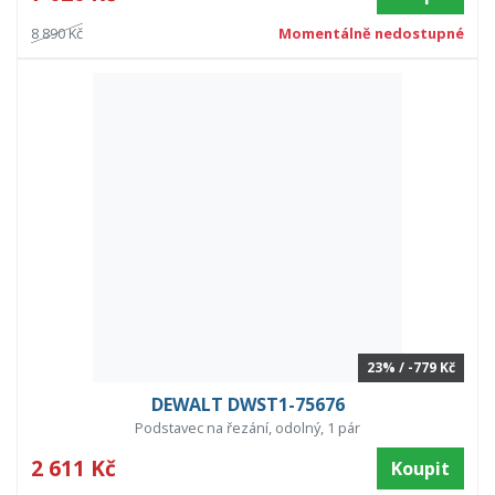
8 890 Kč
Momentálně nedostupné
23% / -779 Kč
DEWALT DWST1-75676
Podstavec na řezání, odolný, 1 pár
2 611 Kč
Koupit