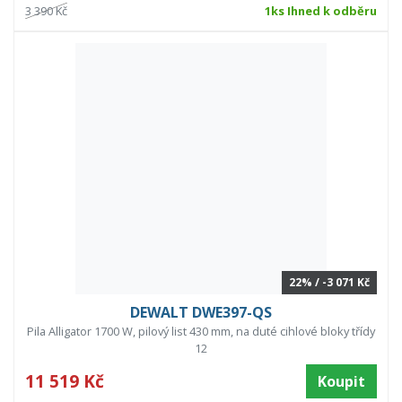
3 390 Kč
1ks Ihned k odběru
22% / -3 071 Kč
DEWALT DWE397-QS
Pila Alligator 1700 W, pilový list 430 mm, na duté cihlové bloky třídy
12
11 519 Kč
Koupit