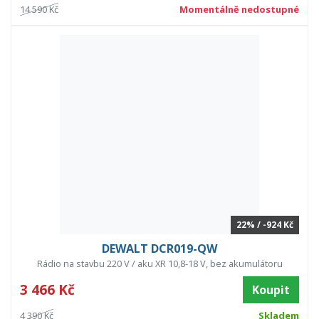
14 590 Kč
Momentálně nedostupné
22% / -924 Kč
DEWALT DCR019-QW
Rádio na stavbu 220 V / aku XR 10,8-18 V, bez akumulátoru
3 466 Kč
Koupit
4 390 Kč
Skladem