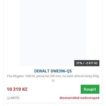
21% / -2 671 Kč
DEWALT DWE396-QS
Pila Alligator 1600 W, pilový list 295 mm, na duté cihlové bloky třídy
12
10 319 Kč
Koupit
12 990 Kč
Momentálně nedostupné