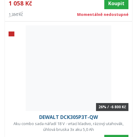
1 058 Kč
Koupit
1 350 Kč
Momentálně nedostupné
26% / -6 800 Kč
DEWALT DCK305P3T-QW
Aku combo sada nářadí 18 V - vrtací kladivo, rázový utahovák,
úhlová bruska 3x aku 5,0 Ah