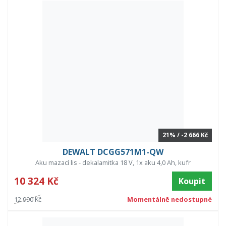
21% / -2 666 Kč
DEWALT DCGG571M1-QW
Aku mazací lis - dekalamitka 18 V, 1x aku 4,0 Ah, kufr
10 324 Kč
Koupit
12 990 Kč
Momentálně nedostupné