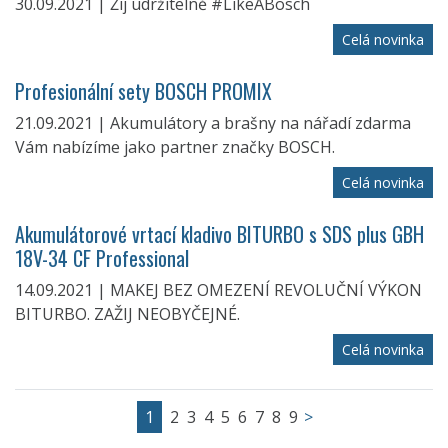
30.09.2021 | Žij udržitelně #LikeABosch
Celá novinka
Profesionální sety BOSCH PROMIX
21.09.2021 | Akumulátory a brašny na nářadí zdarma
Vám nabízíme jako partner značky BOSCH.
Celá novinka
Akumulátorové vrtací kladivo BITURBO s SDS plus GBH
18V-34 CF Professional
14.09.2021 | MAKEJ BEZ OMEZENÍ REVOLUČNÍ VÝKON
BITURBO. ZAŽIJ NEOBYČEJNÉ.
Celá novinka
1
2
3
4
5
6
7
8
9
>