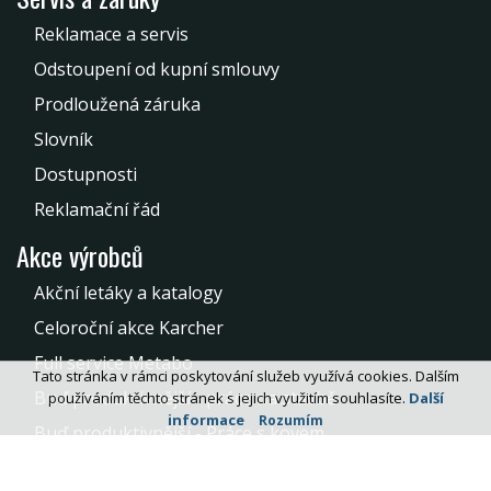
Reklamace a servis
Odstoupení od kupní smlouvy
Prodloužená záruka
Slovník
Dostupnosti
Reklamační řád
Akce výrobců
Akční letáky a katalogy
Celoroční akce Karcher
Full service Metabo
Tato stránka v rámci poskytování služeb využívá cookies. Dalším
Buď produktivnější - práce na stavbě
používáním těchto stránek s jejich využitím souhlasíte.
Další
informace
Rozumím
Buď produktivnější - Práce s kovem
Akce na spotřební matreriál pro kovoobrábění