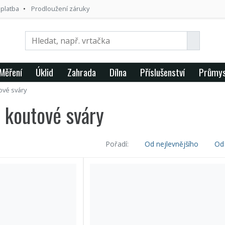
 platba
Prodloužení záruky
Měření
Úklid
Zahrada
Dílna
Příslušenství
Průmys
ové sváry
 koutové sváry
Pořadí:
Od nejlevnějšího
Od 