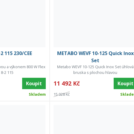
-2 115 230/CEE
METABO WEVF 10-125 Quick Inox
Set
vou a výkonem 800 W Flex
Metabo WEVF 10-125 Quick Inox Set úhlová
 8-2 115
bruska s plochou hlavou
11 492 Kč
Koupit
Koupit
Skladem
15 028 Kč
Sklad