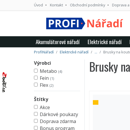
Úvod
Kontakt
Obchodní podmínky
Doprava a
Akumulátorové nářadí
Elektrické nářadí
ProfiNářadí
Elektrické nářadí
...
Brusky na kout
Brusky na
Výrobci
Metabo
(4)
Fein
(1)
Flex
(2)
Štítky
Akce
Dárkové poukazy
Doprava zdarma
Bonus program