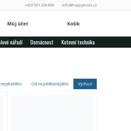
+420 561 206 800
info@happytools.cz
Můj účet
Košík
lové nářadí
Domácnost
Kotevní technika
nejdražšího
Od nejoblíbenějšího
Výchozí