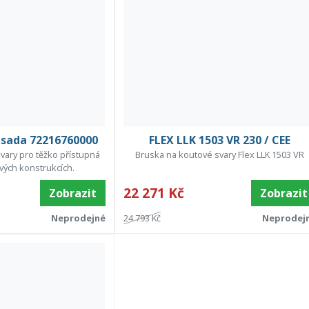
E sada 72216760000
FLEX LLK 1503 VR 230 / CEE
vary pro těžko přístupná
Bruska na koutové svary Flex LLK 1503 VR
vých konstrukcích.
22 271 Kč
Zobrazit
Zobrazit
Neprodejné
24 793 Kč
Neprodej