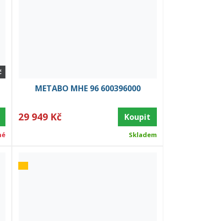
č
METABO MHE 96 600396000
29 949 Kč
Koupit
né
Skladem