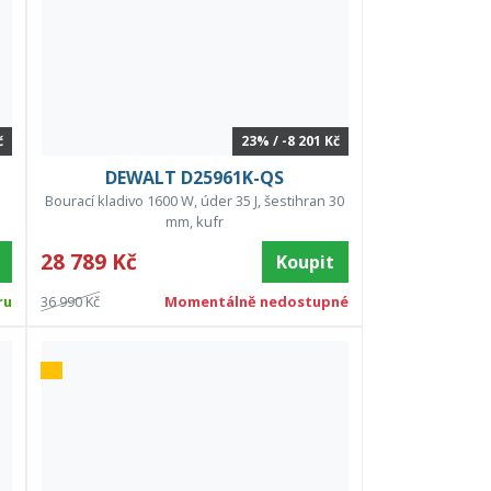
č
23% / -8 201 Kč
DEWALT D25961K-QS
Bourací kladivo 1600 W, úder 35 J, šestihran 30
mm, kufr
28 789 Kč
Koupit
ru
36 990 Kč
Momentálně nedostupné