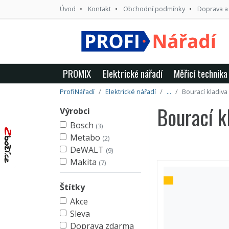
Úvod
Kontakt
Obchodní podmínky
Doprava a
PROMIX
Elektrické nářadí
Měřicí technika
ProfiNářadí
Elektrické nářadí
...
Bourací kladiva
Bourací k
Výrobci
Bosch
(3)
Metabo
(2)
DeWALT
(9)
Makita
(7)
Štítky
Akce
Sleva
Doprava zdarma