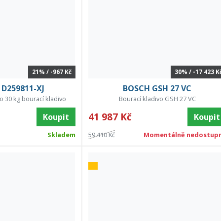
21% / -967 Kč
30% / -17 423 K
D259811-XJ
BOSCH GSH 27 VC
o 30 kg bourací kladivo
Bourací kladivo GSH 27 VC
41 987 Kč
Koupit
Koupit
Skladem
59 410 Kč
Momentálně nedostup