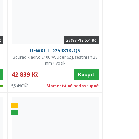
č
23% / -12 651 Kč
DEWALT D25981K-QS
Bourací kladivo 2100 W, úder 62 J, šestihran 28
mm + vozík
42 839 Kč
Koupit
em
55 490 Kč
Momentálně nedostupné