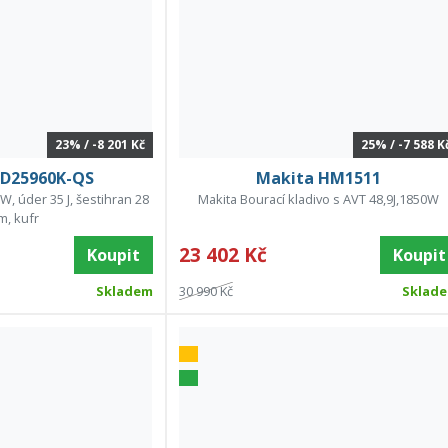
23% / -8 201 Kč
25% / -7 588 K
D25960K-QS
Makita HM1511
W, úder 35 J, šestihran 28
Makita Bourací kladivo s AVT 48,9J,1850W
, kufr
23 402 Kč
Koupit
Koupit
Skladem
30 990 Kč
Sklad