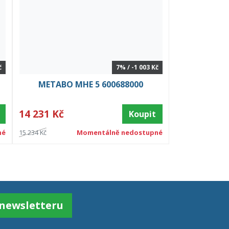
č
7% / -1 003 Kč
METABO MHE 5 600688000
14 231 Kč
Koupit
né
15 234 Kč
Momentálně nedostupné
k newsletteru