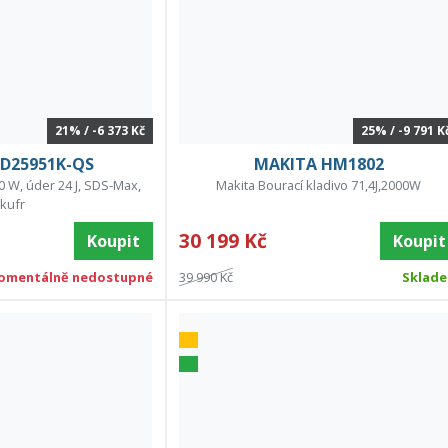
21% / -6 373 Kč
25% / -9 791 K
D25951K-QS
MAKITA HM1802
0 W, úder 24 J, SDS-Max,
Makita Bourací kladivo 71,4J,2000W
kufr
30 199 Kč
Koupit
Koupit
omentálně nedostupné
39 990 Kč
Sklad