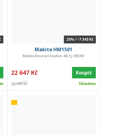
č
25% / -7 343 Kč
Makita HM1501
Makita Bourací kladivo 48,1J,1850W
22 647 Kč
Koupit
em
29 990 Kč
Skladem