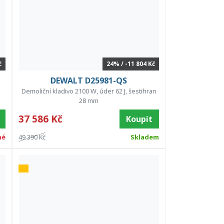
č
24% / -11 804 Kč
DEWALT D25981-QS
Demoliční kladivo 2100 W, úder 62 J, šestihran
28 mm
37 586 Kč
Koupit
né
49 390 Kč
Skladem