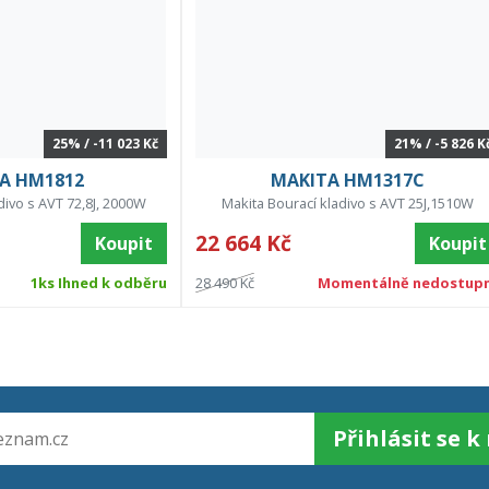
25% / -11 023 Kč
21% / -5 826 K
A HM1812
MAKITA HM1317C
divo s AVT 72,8J, 2000W
Makita Bourací kladivo s AVT 25J,1510W
22 664 Kč
Koupit
Koupit
1ks Ihned k odběru
28 490 Kč
Momentálně nedostup
Přihlásit se 