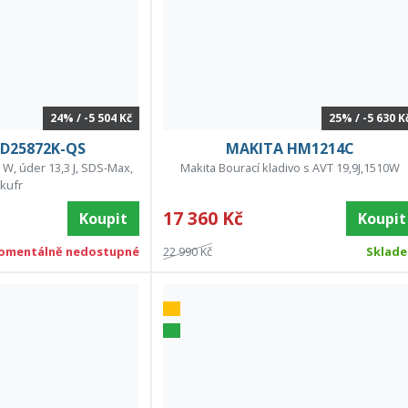
24% / -5 504 Kč
25% / -5 630 K
D25872K-QS
MAKITA HM1214C
 W, úder 13,3 J, SDS-Max,
Makita Bourací kladivo s AVT 19,9J,1510W
kufr
17 360 Kč
Koupit
Koupit
omentálně nedostupné
22 990 Kč
Sklad