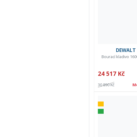
DEWALT 
Bourací kladivo 160
24 517 Kč
30 890 Kč
M