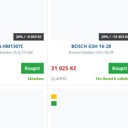
26% / -6 003 Kč
26% / -10 453 K
A HM1307C
BOSCH GSH 16-28
 kladivo 25,5J,1510W
Bourací kladivo GSH 16-28
31 025 Kč
Koupit
Koupit
Skladem
41 478 Kč
1ks Ihned k odbě