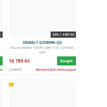
č
23% / -4 801 Kč
DEWALT D25899K-QS
Bourací kladivo 1500 W, úder 17,9 J, SDS-Max,
kufr
16 789 Kč
Koupit
em
21 590 Kč
Momentálně nedostupné