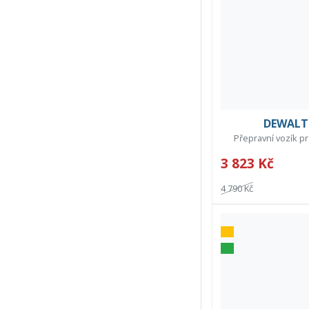
DEWALT 
Přepravní vozík pr
3 823 Kč
4 790 Kč