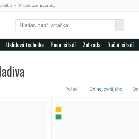
 platba
Prodloužení záruky
Úklidová technika
Pneu nářadí
Zahrada
Ruční nářadí
ladiva
Pořadí:
Od nejlevnějšího
Od 