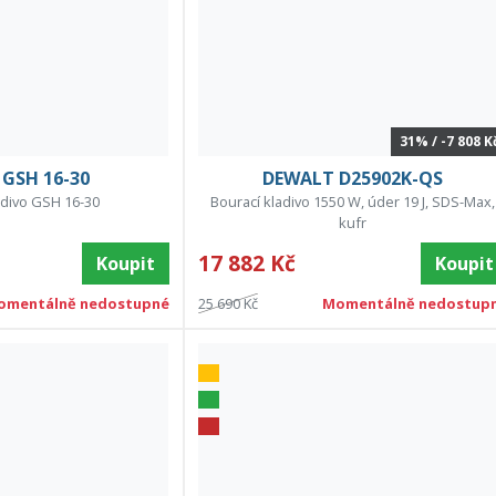
31% / -7 808 K
GSH 16-30
DEWALT D25902K-QS
adivo GSH 16-30
Bourací kladivo 1550 W, úder 19 J, SDS-Max,
kufr
17 882 Kč
Koupit
Koupit
omentálně nedostupné
25 690 Kč
Momentálně nedostup