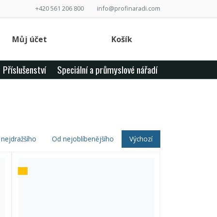
+420 561 206 800
info@profinaradi.com
Můj účet
Košík
Příslušenství
Speciální a průmyslové nářadí
nejdražšího
Od nejoblíbenějšího
Výchozí