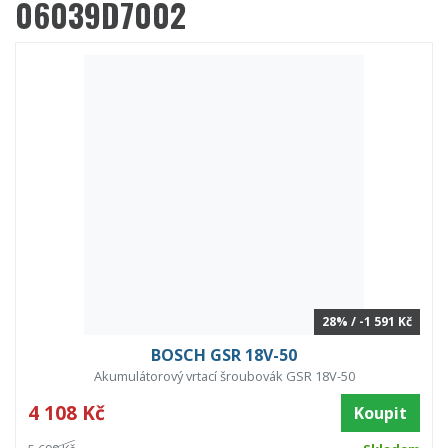
06039D7002
28% / -1 591 Kč
BOSCH GSR 18V-50
Akumulátorový vrtací šroubovák GSR 18V-50
4 108 Kč
Koupit