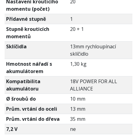
Nastavení krouticího
20
momentu (počet)
Přídavné stupně
1
Stupně krouticích
20 + 1
momentů
Sklíčidla
13mm rychloupínací
sklíčidlo
Hmotnost nářadí s
1,30 kg
akumulátorem
Kompatibilita
18V POWER FOR ALL
akumulátoru
ALLIANCE
Ø šroubů do
10 mm
Prům. vrtání do oceli
13 mm
Prům. vrtání do dřeva
35 mm
7,2 V
ne