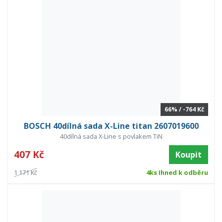
66% / -764 Kč
BOSCH 40dílná sada X-Line titan 2607019600
40dílná sada X-Line s povlakem TiN
407 Kč
Koupit
1 171 Kč
4ks Ihned k odběru