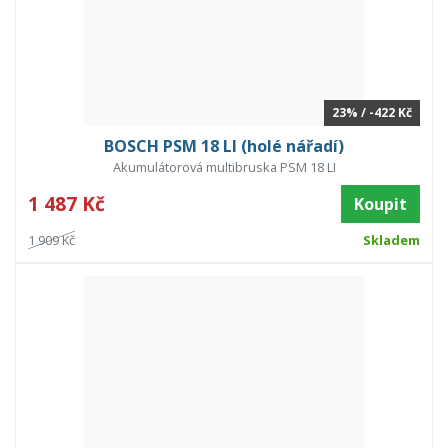
23% / -422 Kč
BOSCH PSM 18 LI (holé nářadí)
Akumulátorová multibruska PSM 18 LI
1 487 Kč
Koupit
1 909 Kč
Skladem