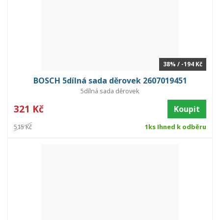
38% / -194 Kč
BOSCH 5dílná sada děrovek 2607019451
5dílná sada děrovek
321 Kč
Koupit
515 Kč
1ks Ihned k odběru