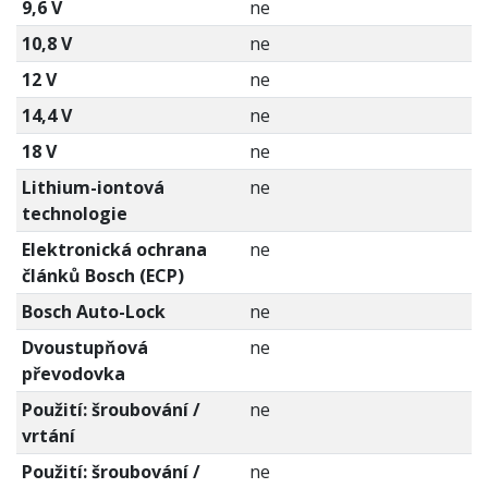
9,6 V
ne
10,8 V
ne
12 V
ne
14,4 V
ne
18 V
ne
Lithium-iontová
ne
technologie
Elektronická ochrana
ne
článků Bosch (ECP)
Bosch Auto-Lock
ne
Dvoustupňová
ne
převodovka
Použití: šroubování /
ne
vrtání
Použití: šroubování /
ne