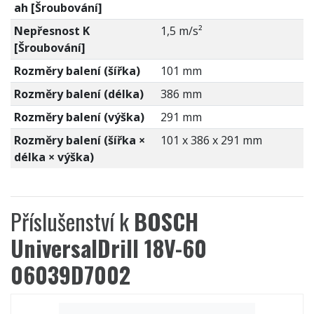
ah [Šroubování]
Nepřesnost K
1,5 m/s²
[Šroubování]
Rozměry balení (šířka)
101 mm
Rozměry balení (délka)
386 mm
Rozměry balení (výška)
291 mm
Rozměry balení (šířka ×
101 x 386 x 291 mm
délka × výška)
Příslušenství k
BOSCH
UniversalDrill 18V-60
06039D7002