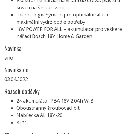
Všestranné nářadí na vrtání do dřeva, plastu a
kovu i na šroubování
Technologie Syneon pro optimální sílu či
maximální výdrž podle potřeby
18V POWER FOR ALL – akumulátor pro veškeré
nářadí Bosch 18V Home & Garden
Novinka
ano
Novinka do
03.04.2022
Rozsah dodávky
2× akumulátor PBA 18V 2.0Ah W-B
Oboustranný šroubovací bit
Nabíječka AL 18V-20
Kufr