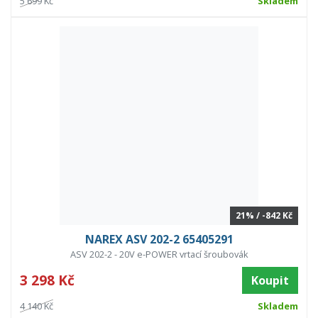
5 699 Kč
Skladem
21% / -842 Kč
NAREX ASV 202-2 65405291
ASV 202-2 - 20V e-POWER vrtací šroubovák
3 298 Kč
Koupit
4 140 Kč
Skladem