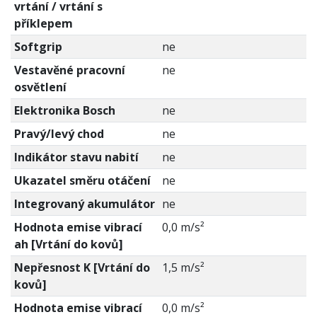
vrtání / vrtání s
příklepem
Softgrip
ne
Vestavěné pracovní
ne
osvětlení
Elektronika Bosch
ne
Pravý/levý chod
ne
Indikátor stavu nabití
ne
Ukazatel směru otáčení
ne
Integrovaný akumulátor
ne
Hodnota emise vibrací
0,0 m/s²
ah [Vrtání do kovů]
Nepřesnost K [Vrtání do
1,5 m/s²
kovů]
Hodnota emise vibrací
0,0 m/s²