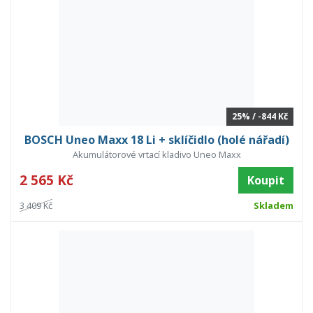
25% / -844 Kč
BOSCH Uneo Maxx 18 Li + sklíčidlo (holé nářadí)
Akumulátorové vrtací kladivo Uneo Maxx
2 565 Kč
Koupit
3 409 Kč
Skladem