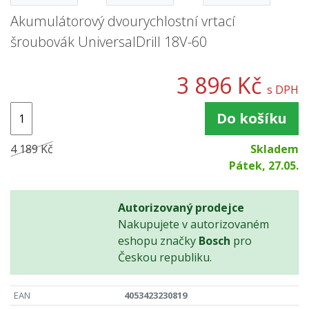
Akumulátorový dvourychlostní vrtací
šroubovák UniversalDrill 18V-60
3 896 Kč
s DPH
Do košíku
4 189 Kč
Skladem
Pátek, 27.05.
Autorizovaný prodejce
Nakupujete v autorizovaném
eshopu značky
Bosch
pro
Českou republiku.
EAN
4053423230819