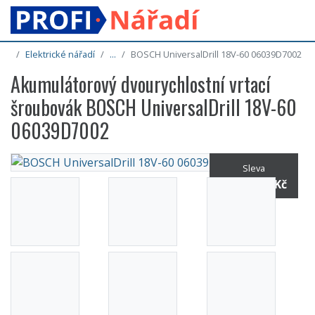
Elektrické nářadí
...
BOSCH UniversalDrill 18V-60 06039D7002
Akumulátorový dvourychlostní vrtací
šroubovák BOSCH UniversalDrill 18V-60
06039D7002
Sleva
6% / -293 Kč