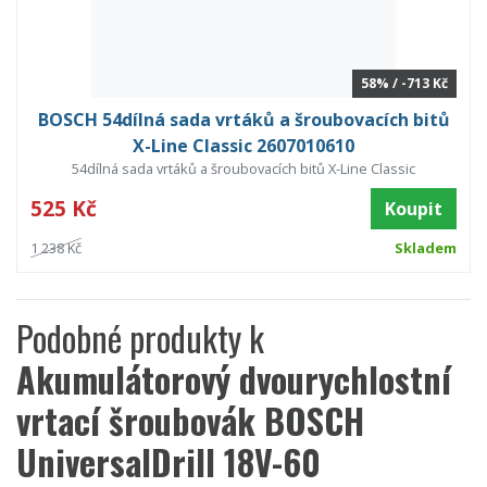
58% / -713 Kč
BOSCH 54dílná sada vrtáků a šroubovacích bitů
X-Line Classic 2607010610
54dílná sada vrtáků a šroubovacích bitů X-Line Classic
525 Kč
Koupit
1 238 Kč
Skladem
Podobné produkty k
Akumulátorový dvourychlostní
vrtací šroubovák BOSCH
UniversalDrill 18V-60