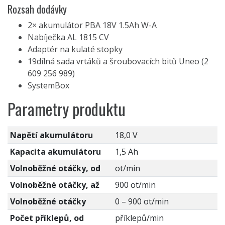
Rozsah dodávky
2× akumulátor PBA 18V 1.5Ah W-A
Nabíječka AL 1815 CV
Adaptér na kulaté stopky
19dílná sada vrtáků a šroubovacích bitů Uneo (2
609 256 989)
SystemBox
Parametry produktu
Napětí akumulátoru
18,0 V
Kapacita akumulátoru
1,5 Ah
Volnoběžné otáčky, od
ot/min
Volnoběžné otáčky, až
900 ot/min
Volnoběžné otáčky
0 – 900 ot/min
Počet příklepů, od
příklepů/min