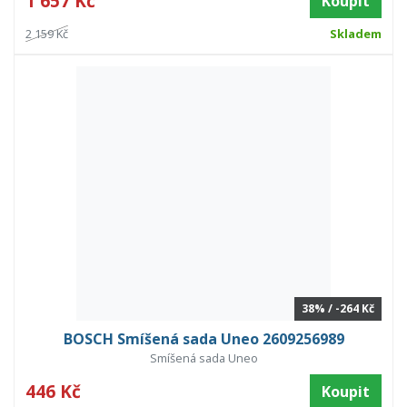
1 657 Kč
Koupit
2 159 Kč
Skladem
38% / -264 Kč
BOSCH Smíšená sada Uneo 2609256989
Smíšená sada Uneo
446 Kč
Koupit