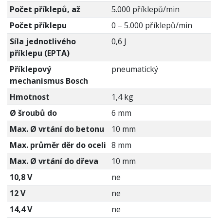
Počet příklepů, až
5.000 příklepů/min
Počet příklepu
0 – 5.000 příklepů/min
Síla jednotlivého
0,6 J
příklepu (EPTA)
Příklepový
pneumatický
mechanismus Bosch
Hmotnost
1,4 kg
Ø šroubů do
6 mm
Max. Ø vrtání do betonu
10 mm
Max. průměr děr do oceli
8 mm
Max. Ø vrtání do dřeva
10 mm
10,8 V
ne
12 V
ne
14,4 V
ne