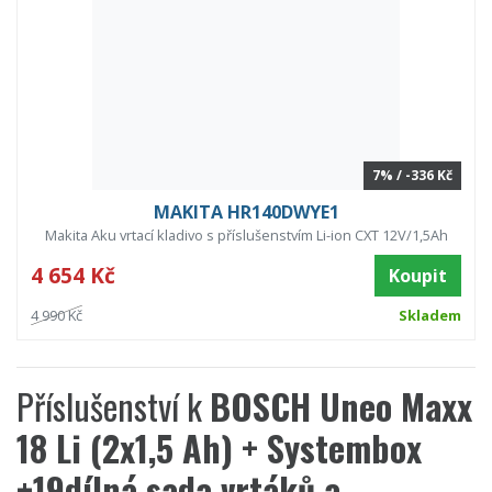
7% / -336 Kč
MAKITA HR140DWYE1
Makita Aku vrtací kladivo s příslušenstvím Li-ion CXT 12V/1,5Ah
4 654 Kč
Koupit
4 990 Kč
Skladem
Příslušenství k
BOSCH Uneo Maxx
18 Li (2x1,5 Ah) + Systembox
+19dílná sada vrtáků a