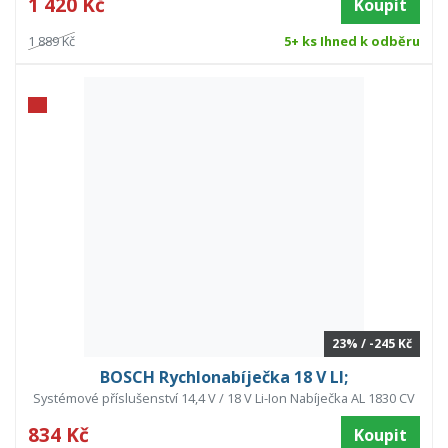
1 420 Kč
Koupit
1 889 Kč
5+ ks Ihned k odběru
23% / -245 Kč
BOSCH Rychlonabíječka 18 V LI;
Systémové příslušenství 14,4 V / 18 V Li-Ion Nabíječka AL 1830 CV
834 Kč
Koupit