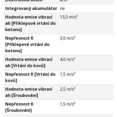
Integrovaný akumulátor
ne
Hodnota emise vibrací
13,0 m/s²
ah [Příklepové vrtání do
betonu]
Nepřesnost K
3,0 m/s²
[Příklepové vrtání do
betonu]
Hodnota emise vibrací
4,0 m/s²
ah [Vrtání do kovů]
Nepřesnost K [Vrtání do
1,5 m/s²
kovů]
Hodnota emise vibrací
2,5 m/s²
ah [Šroubování]
Nepřesnost K
1,5 m/s²
[Šroubování]