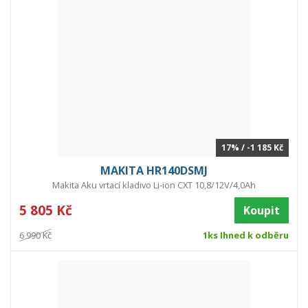
17% / -1 185 Kč
MAKITA HR140DSMJ
Makita Aku vrtací kladivo Li-ion CXT 10,8/12V/4,0Ah
5 805 Kč
Koupit
6 990 Kč
1ks Ihned k odběru