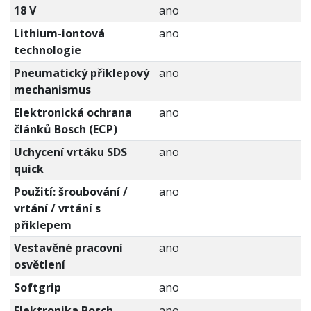
18 V
ano
Lithium-iontová
ano
technologie
Pneumatický příklepový
ano
mechanismus
Elektronická ochrana
ano
článků Bosch (ECP)
Uchycení vrtáku SDS
ano
quick
Použití: šroubování /
ano
vrtání / vrtání s
příklepem
Vestavěné pracovní
ano
osvětlení
Softgrip
ano
Elektronika Bosch
ano