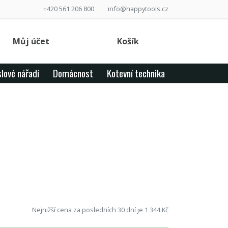
+420 561 206 800
info@happytools.cz
Můj účet
Košík
lové nářadí
Domácnost
Kotevní technika
Nejnižší cena za posledních 30 dní je 1 344 Kč