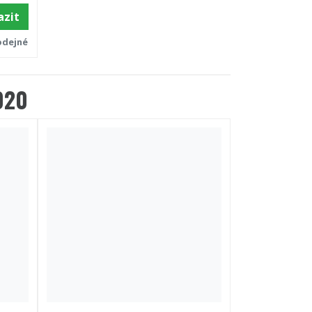
azit
odejné
020