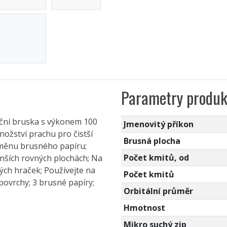
Parametry produk
kční bruska s výkonem 100
Jmenovitý příkon
nožství prachu pro čistší
Brusná plocha
ýměnu brusného papíru;
Počet kmitů, od
menších rovných plochách; Na
ých hraček; Používejte na
Počet kmitů
povrchy; 3 brusné papíry;
Orbitální průměr
Hmotnost
Mikro suchý zip