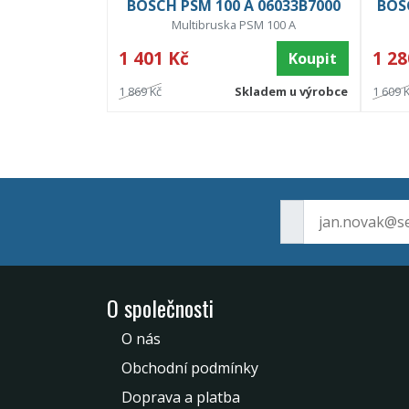
BOSCH PSM 100 A 06033B7000
BOS
Multibruska PSM 100 A
1 401 Kč
1 28
Koupit
1 869 Kč
Skladem u výrobce
1 609 
O společnosti
O nás
Obchodní podmínky
Doprava a platba