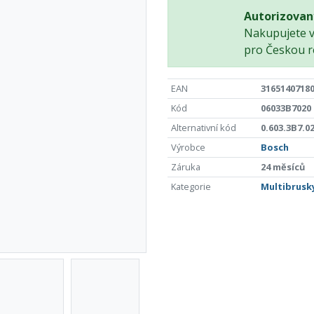
Autorizovan
Nakupujete 
pro Českou r
EAN
3165140718
Kód
06033B7020
Alternativní kód
0.603.3B7.0
Výrobce
Bosch
Záruka
24 měsíců
Kategorie
Multibrusk