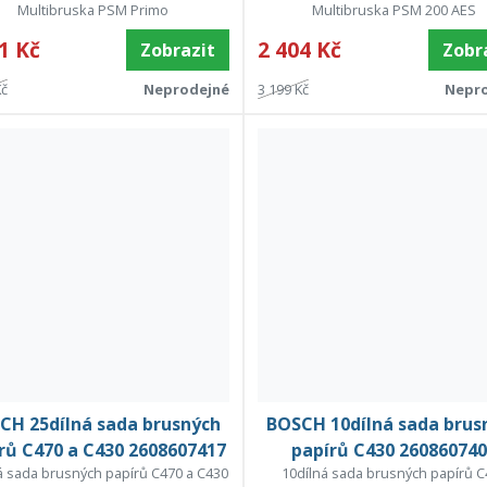
Multibruska PSM Primo
Multibruska PSM 200 AES
1 Kč
2 404 Kč
Zobrazit
Zobr
Kč
Neprodejné
3 199 Kč
Nepr
CH 25dílná sada brusných
BOSCH 10dílná sada brus
rů C470 a C430 2608607417
papírů C430 26086074
á sada brusných papírů C470 a C430
10dílná sada brusných papírů C