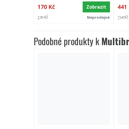
170 Kč
441
Zobrazit
275 Kč
Neprodejné
714 Kč
Podobné produkty k
Multib