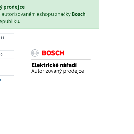
ý prodejce
v autorizovaném eshopu značky
Bosch
epubliku.
011
20
y