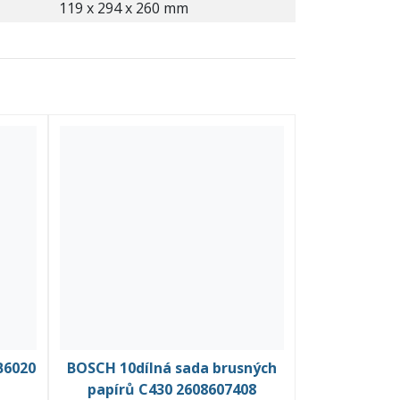
119 x 294 x 260 mm
B6020
BOSCH 10dílná sada brusných
papírů C430 2608607408