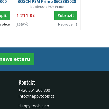
000
BOSCH PSM Primo 06033B8020
Multibruska PSM Primo
1 211 Kč
upit
Zobrazit
ýrobce
1 609 Kč
Neprodejné
k newsletteru
Kontakt
+420 561 206 800
info@happytools.cz
Happy tools s.r.o