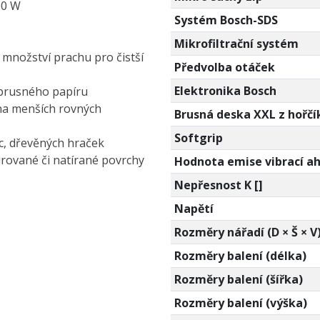
00 W
Systém Bosch-SDS
Mikrofiltrační systém
 množství prachu pro čistší
Předvolba otáček
Elektronika Bosch
brusného papíru
a na menších rovných
Brusná deska XXL z hořčí
Softgrip
ic, dřevěných hraček
urované či natírané povrchy
Hodnota emise vibrací ah
Nepřesnost K []
Napětí
Rozměry nářadí (D × Š × V
Rozměry balení (délka)
Rozměry balení (šířka)
Rozměry balení (výška)