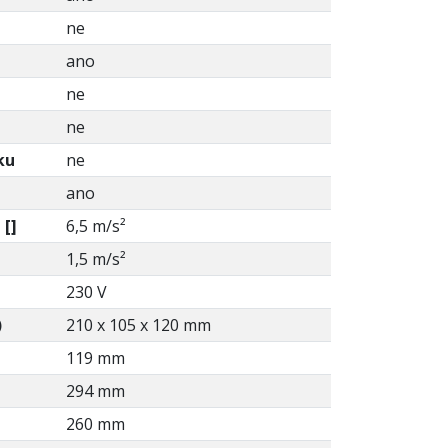
ne
ano
ne
ne
ku
ne
ano
 []
6,5 m/s²
1,5 m/s²
230 V
)
210 x 105 x 120 mm
119 mm
294 mm
260 mm