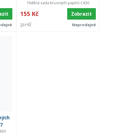
10dílná sada brusných papírů C430
155 Kč
azit
Zobrazit
odejné
251 Kč
Neprodejné
ných
07
430