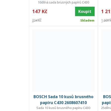
10dílná sada brusných papírů C430
147 Kč
1 21
Koupit
234 Kč
Skladem
1 609 
BOSCH Sada 10 kusů brusného
BOS
papíru C430 2608607410
papí
Sada 10 kusů brusného papíru C430
25díln