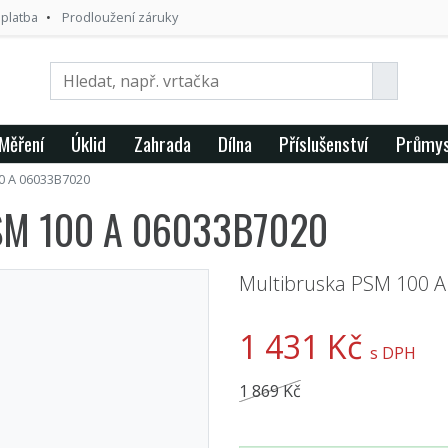
 platba
Prodloužení záruky
Měření
Úklid
Zahrada
Dílna
Příslušenství
Průmys
 A 06033B7020
SM 100 A 06033B7020
Multibruska PSM 100 A
1 431 Kč
s DPH
1 869 Kč