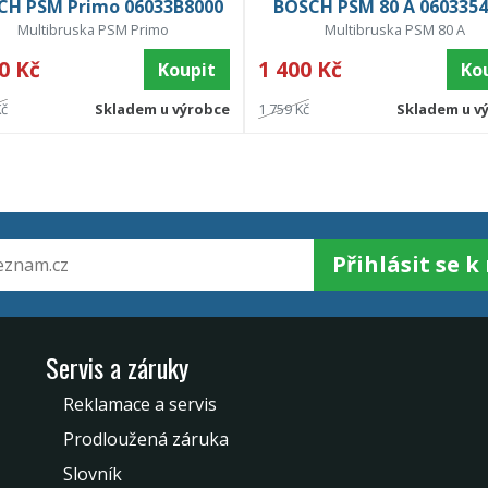
CH PSM Primo 06033B8000
BOSCH PSM 80 A 0603354
Multibruska PSM Primo
Multibruska PSM 80 A
0 Kč
1 400 Kč
Koupit
Ko
Kč
Skladem u výrobce
1 759 Kč
Skladem u v
Přihlásit se 
Servis a záruky
Reklamace a servis
Prodloužená záruka
Slovník