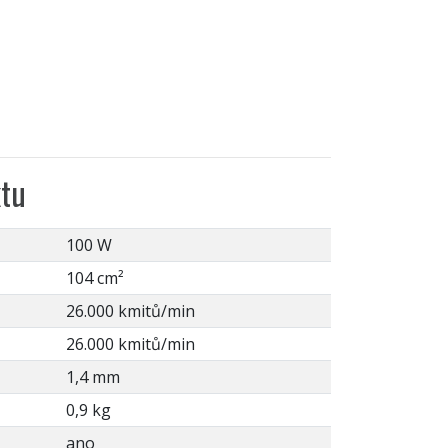
tu
100 W
104 cm²
26.000 kmitů/min
26.000 kmitů/min
1,4 mm
0,9 kg
ano