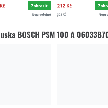
 Kč
212 Kč
Zobrazit
Zobr
Neprodejné
328 Kč
Nepr
ruska BOSCH PSM 100 A 06033B7