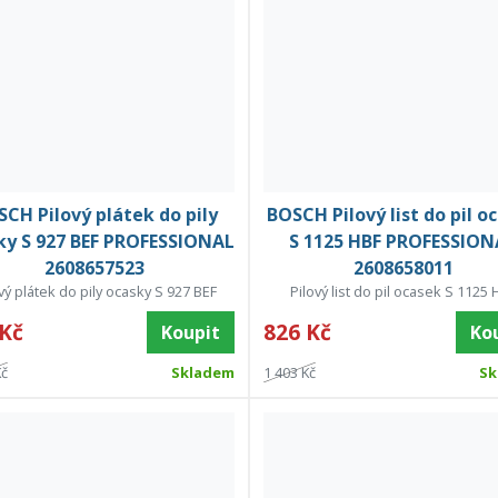
CH Pilový plátek do pily
BOSCH Pilový list do pil o
ky S 927 BEF PROFESSIONAL
S 1125 HBF PROFESSION
2608657523
2608658011
vý plátek do pily ocasky S 927 BEF
Pilový list do pil ocasek S 1125 
 Kč
826 Kč
Koupit
Ko
Kč
Skladem
1 403 Kč
Sk