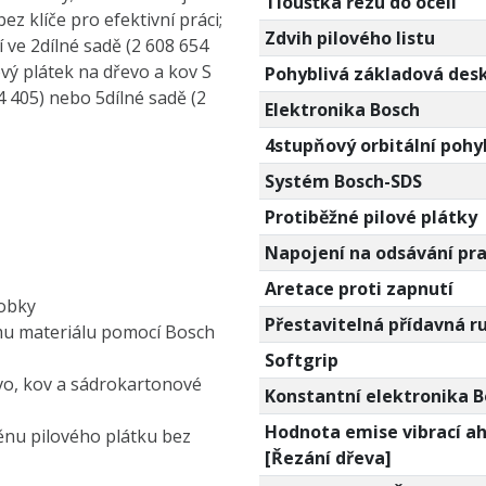
Tloušťka řezu do oceli
z klíče pro efektivní práci;
Zdvih pilového listu
 ve 2dílné sadě (2 608 654
ový plátek na dřevo a kov S
Pohyblivá základová des
4 405) nebo 5dílné sadě (2
Elektronika Bosch
4stupňový orbitální pohy
Systém Bosch-SDS
Protiběžné pilové plátky
Napojení na odsávání pr
Aretace proti zapnutí
robky
Přestavitelná přídavná r
mu materiálu pomocí Bosch
Softgrip
evo, kov a sádrokartonové
Konstantní elektronika B
Hodnota emise vibrací a
nu pilového plátku bez
[Řezání dřeva]