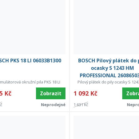
CH PKS 18 LI 06033B1300
BOSCH Pilový plátek do 
ocasky S 1243 HM
PROFESSIONAL 2608650
mulátorová okružní pila PKS 18 LI
Pilový plátek do pily ocasky S 12
5 Kč
1 092 Kč
Zobrazit
Zobr
Kč
Neprodejné
1 631 Kč
Nepr