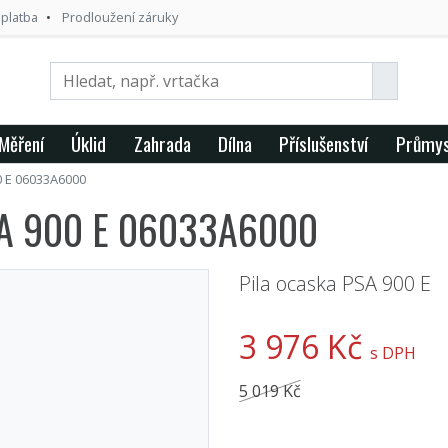
 platba
Prodloužení záruky
Měření
Úklid
Zahrada
Dílna
Příslušenství
Průmys
 E 06033A6000
SA 900 E 06033A6000
Pila ocaska PSA 900 E
3 976 Kč
s DPH
5 019 Kč