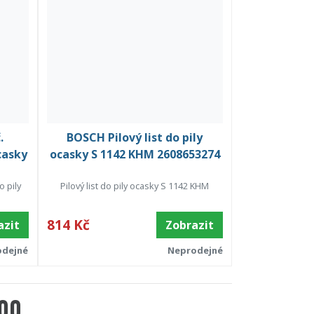
.
BOSCH Pilový list do pily
casky
ocasky S 1142 KHM 2608653274
o pily
Pilový list do pily ocasky S 1142 KHM
814 Kč
azit
Zobrazit
odejné
Neprodejné
000