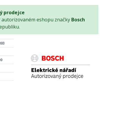
ý prodejce
v autorizovaném eshopu značky
Bosch
epubliku.
493
00