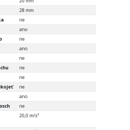
20 mm
28 mm
ka
ne
ano
b
ne
ano
ne
achu
ne
ne
ukojeť
ne
ano
osch
ne
h
20,0 m/s²