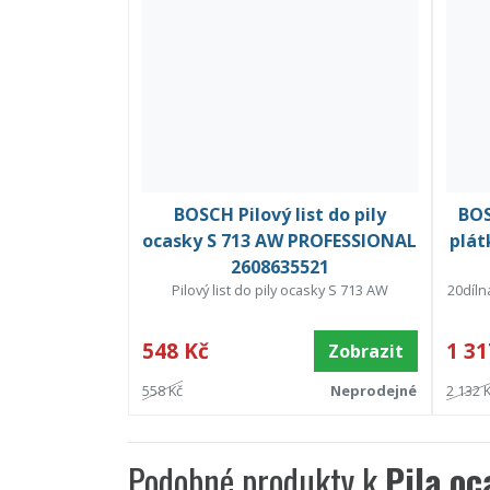
BOSCH Pilový list do pily
BOS
ocasky S 713 AW PROFESSIONAL
plát
2608635521
Pilový list do pily ocasky S 713 AW
20díln
548 Kč
1 31
Zobrazit
558 Kč
Neprodejné
2 132 
Podobné produkty k
Pila o