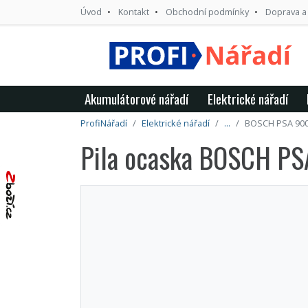
Úvod
Kontakt
Obchodní podmínky
Doprava a
Akumulátorové nářadí
Elektrické nářadí
ProfiNářadí
Elektrické nářadí
...
BOSCH PSA 900
Pila ocaska BOSCH P