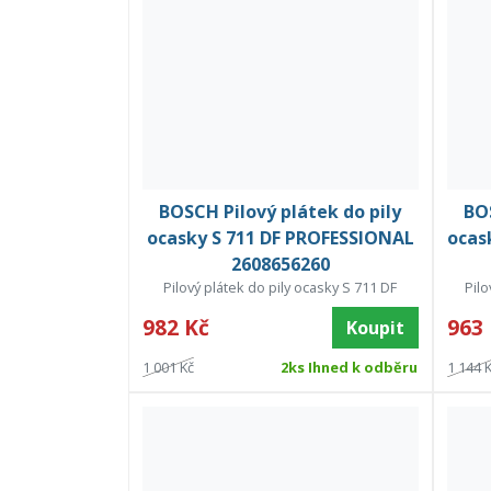
BOSCH Pilový plátek do pily
BOS
ocasky S 711 DF PROFESSIONAL
ocas
2608656260
Pilový plátek do pily ocasky S 711 DF
Pilo
982 Kč
963
Koupit
1 001 Kč
2ks Ihned k odběru
1 144 