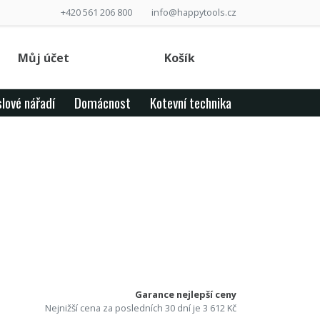
+420 561 206 800
info@happytools.cz
Můj účet
Košík
lové nářadí
Domácnost
Kotevní technika
Garance nejlepší ceny
Nejnižší cena za posledních 30 dní je 3 612 Kč