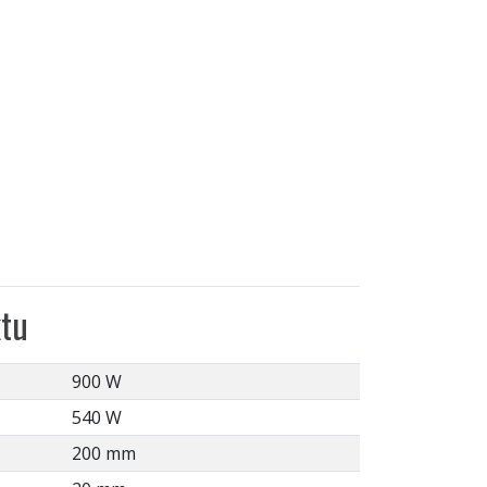
tu
900 W
540 W
200 mm