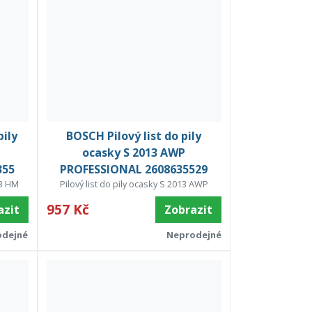
pily
BOSCH Pilový list do pily
ocasky S 2013 AWP
355
PROFESSIONAL 2608635529
43 HM
Pilový list do pily ocasky S 2013 AWP
957 Kč
azit
Zobrazit
odejné
Neprodejné