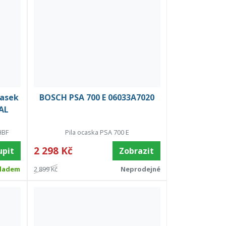
casek
BOSCH PSA 700 E 06033A7020
AL
HBF
Pila ocaska PSA 700 E
2 298 Kč
upit
Zobrazit
ladem
2 899 Kč
Neprodejné