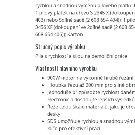
rychlou a snadnou výměnu pilového plátku be
1 pilový plátek na dřevo S 2345 X (dokoupení
403) nebo 5dílné sadě (2 608 654 404)); 1 pil
3456 XF (dokoupení ve 2dílné sadě (2 608 65
608 654 406)); Karton
Stručný popis výrobku
Pila s rychlostí a silou na demoliční práce
Vlastnosti hlavního výrobku
900W motor na výkonné hrubé řezání
Hloubka řezu až 200 mm pro silné ob
Jednoduše přizpůsobte rychlost dané
Electronic a dosahujte lepších výsledků
Řeže celou škálu materiálů, jako je dř
desky
SDS umožňuje rychlou a snadnou výmě
klíče pro efektivní práci