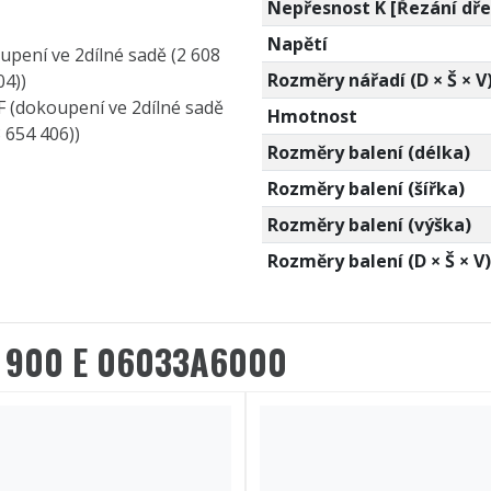
Nepřesnost K [Řezání dře
Napětí
upení ve 2dílné sadě (2 608
Rozměry nářadí (D × Š × V
04))
XF (dokoupení ve 2dílné sadě
Hmotnost
 654 406))
Rozměry balení (délka)
Rozměry balení (šířka)
Rozměry balení (výška)
Rozměry balení (D × Š × V)
 900 E 06033A6000