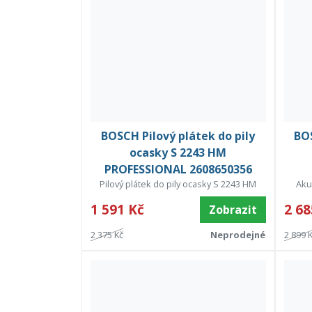
BOSCH Pilový plátek do pily
BOS
ocasky S 2243 HM
PROFESSIONAL 2608650356
Pilový plátek do pily ocasky S 2243 HM
Aku
1 591 Kč
2 68
Zobrazit
2 375 Kč
Neprodejné
2 899 