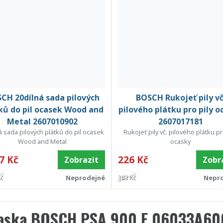
CH 20dílná sada pilových
BOSCH Rukojeť pily vč
ků do pil ocasek Wood and
pilového plátku pro pily o
Metal 2607010902
2607017181
á sada pilových plátků do pil ocasek
Rukojeť pily vč. pilového plátku pr
Wood and Metal
ocasky
7 Kč
226 Kč
Zobrazit
Zobr
Kč
Neprodejné
383 Kč
Nepr
caska BOSCH PSA 900 E 06033A6