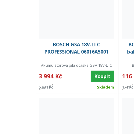
BOSCH GSA 18V-LI C
BO
PROFESSIONAL 06016A5001
ba
Akumulátorová pila ocaska GSA 18V-LI C
B
3 994 Kč
116
Koupit
5 831 Kč
Skladem
171 Kč