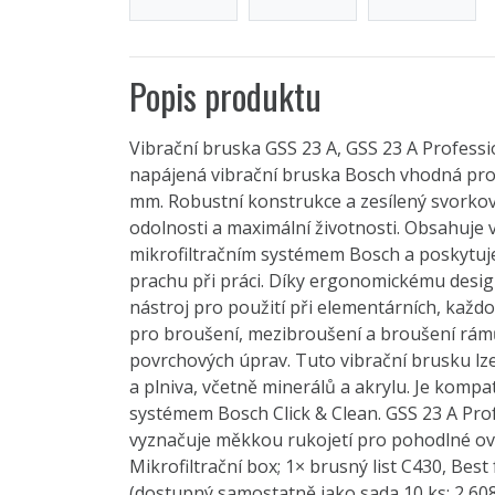
Popis produktu
Vibrační bruska GSS 23 A, GSS 23 A Professi
napájená vibrační bruska Bosch vhodná pro
mm. Robustní konstrukce a zesílený svorko
odolnosti a maximální životnosti. Obsahuje
mikrofiltračním systémem Bosch a poskytuje
prachu při práci. Díky ergonomickému design
nástroj pro použití při elementárních, každ
pro broušení, mezibroušení a broušení rámů
povrchových úprav. Tuto vibrační brusku lze
a plniva, včetně minerálů a akrylu. Je kompa
systémem Bosch Click & Clean. GSS 23 A Pro
vyznačuje měkkou rukojetí pro pohodlné ovl
Mikrofiltrační box; 1× brusný list C430, Best
(dostupný samostatně jako sada 10 ks: 2 60