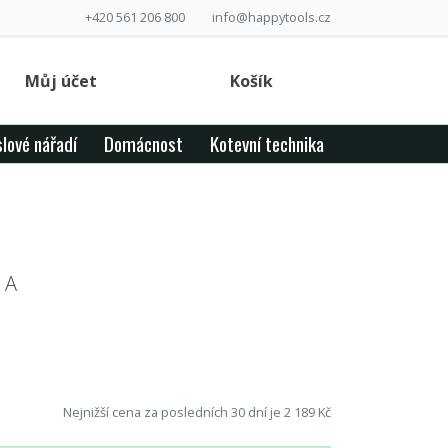
+420 561 206 800
info@happytools.cz
Můj účet
Košík
lové nářadí
Domácnost
Kotevní technika
 A
Nejnižší cena za posledních 30 dní je 2 189 Kč