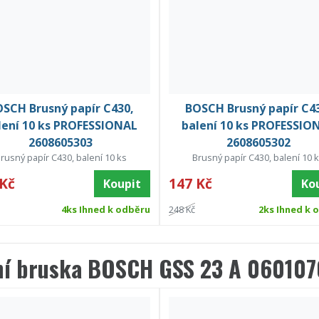
SCH Brusný papír C430,
BOSCH Brusný papír C4
lení 10 ks PROFESSIONAL
balení 10 ks PROFESSIO
2608605303
2608605302
rusný papír C430, balení 10 ks
Brusný papír C430, balení 10 
 Kč
147 Kč
Koupit
Ko
4ks Ihned k odběru
248 Kč
2ks Ihned k 
ní bruska BOSCH GSS 23 A 06010