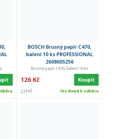
30,
BOSCH Brusný papír C470,
NAL
balení 10 ks PROFESSIONAL
2608605256
ks
Brusný papír C470, balení 10 ks
126 Kč
upit
Koupit
odběru
213 Kč
1ks Ihned k odběru