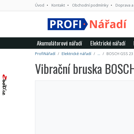
Úvod
Kontakt
Obchodní podmínky
Doprava a
Akumulátorové nářadí
Elektrické nářadí
ProfiNářadí
Elektrické nářadí
...
BOSCH GSS 23 
Vibrační bruska BOS