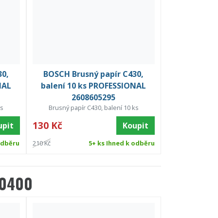
30,
BOSCH Brusný papír C430,
NAL
balení 10 ks PROFESSIONAL
2608605295
ks
Brusný papír C430, balení 10 ks
130 Kč
upit
Koupit
odběru
210 Kč
5+ ks Ihned k odběru
70400