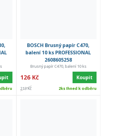
30,
BOSCH Brusný papír C470,
NAL
balení 10 ks PROFESSIONAL
2608605258
ks
Brusný papír C470, balení 10 ks
126 Kč
upit
Koupit
odběru
213 Kč
2ks Ihned k odběru