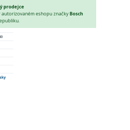
ý prodejce
v autorizovaném eshopu značky
Bosch
epubliku.
40
sky