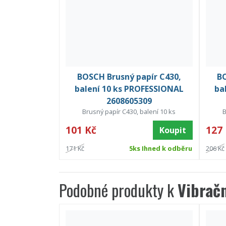
BOSCH Brusný papír C430,
BO
balení 10 ks PROFESSIONAL
ba
2608605309
Brusný papír C430, balení 10 ks
B
101 Kč
127
Koupit
171 Kč
5ks Ihned k odběru
206 Kč
Podobné produkty k
Vibrač