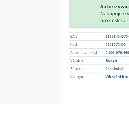
Autorizovan
Nakupujete 
pro Českou r
EAN
31651404570
Kód
0601070400
Alternativní kód
0.601.070.400
Výrobce
Bosch
Záruka
24 měsíců
Kategorie
Vibrační bru