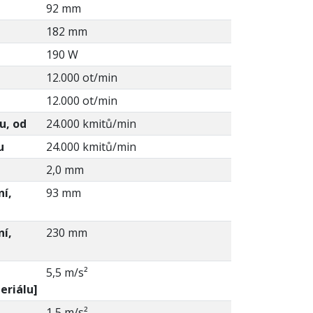
92 mm
182 mm
190 W
12.000 ot/min
12.000 ot/min
u, od
24.000 kmitů/min
u
24.000 kmitů/min
2,0 mm
ní,
93 mm
ní,
230 mm
h
5,5 m/s²
eriálu]
1,5 m/s²