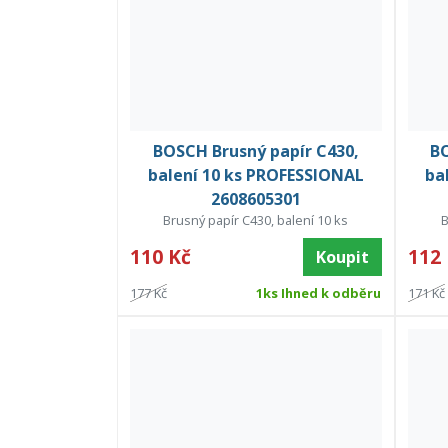
BOSCH Brusný papír C430,
BO
balení 10 ks PROFESSIONAL
ba
2608605301
Brusný papír C430, balení 10 ks
B
110 Kč
112
Koupit
177 Kč
1ks Ihned k odběru
171 Kč