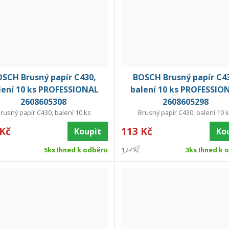
SCH Brusný papír C430,
BOSCH Brusný papír C4
lení 10 ks PROFESSIONAL
balení 10 ks PROFESSIO
2608605308
2608605298
rusný papír C430, balení 10 ks
Brusný papír C430, balení 10 
 Kč
113 Kč
Koupit
Ko
5ks Ihned k odběru
177 Kč
3ks Ihned k 