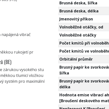
Brusná deska, šířka
Brusná deska, délka
Jmenovitý příkon
Volnoběžné otáčky, od
m napájená vibrač
Volnoběžné otáčky
Počet kmitů při volnoběh
Počet kmitů ve volnoběh
měkkou rukojetí pr
Orbitální průměr
zů (BE)
Brusný papír ke svorková
je zárukou vysokého stu
šířka
 měkkou tlumicí vložkou
Brusný papír ke svorková
ový systém pro maximální
délka
Hodnota emise vibrací a
[Broušení deskového mat
Nepřesnost K [Broušení