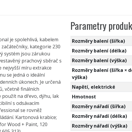
Parametry produk
onal je spolehlivá, kabelem
Rozměry balení (šířka)
 začátečníky, kategorie 230
Rozměry balení (délka)
vý systém jsou zárukou
Rozměry balení (výška)
 vestavěný prachový sběrač s
 nejvyšší míru extrakce
Rozměry balení (šířka × d
u se jedná o ideální
výška)
odenních úkonech. Je určená
Napětí, elektrické
, včetně finálních
 použít na dřevo, dýhu, lak
Hmotnost
tibilní s odsávacím
Rozměry nářadí (šířka)
fessional se rovněž
Rozměry nářadí (délka)
ádání. Kartonová krabice;
 for Wood + Paint, 120
Rozměry nářadí (výška)
8 605 313)