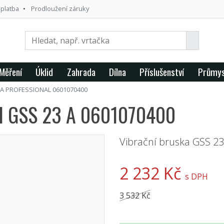
 platba
Prodloužení záruky
Měření
Úklid
Zahrada
Dílna
Příslušenství
Průmys
A PROFESSIONAL 0601070400
CH GSS 23 A 0601070400
Vibrační bruska GSS 23
2 232 Kč
s DPH
3 532 Kč