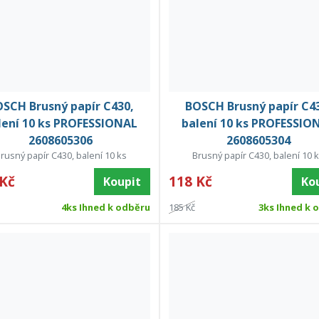
SCH Brusný papír C430,
BOSCH Brusný papír C4
lení 10 ks PROFESSIONAL
balení 10 ks PROFESSIO
2608605306
2608605304
rusný papír C430, balení 10 ks
Brusný papír C430, balení 10 
 Kč
118 Kč
Koupit
Ko
4ks Ihned k odběru
185 Kč
3ks Ihned k 