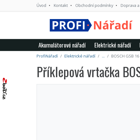
Úvod
Kontakt
Obchodní podmínky
Doprava a
Akumulátorové nářadí
Elektrické nářadí
ProfiNářadí
Elektrické nářadí
...
BOSCH GSB 16 
Příklepová vrtačka B