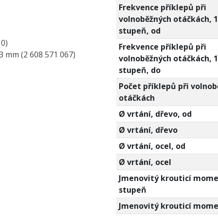
Frekvence příklepů při
volnoběžných otáčkách, 1
stupeň, od
0)
Frekvence příklepů při
3 mm (2 608 571 067)
volnoběžných otáčkách, 1
stupeň, do
Počet příklepů při volno
otáčkách
Ø vrtání, dřevo, od
Ø vrtání, dřevo
Ø vrtání, ocel, od
Ø vrtání, ocel
Jmenovitý krouticí momen
stupeň
Jmenovitý krouticí mom