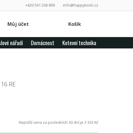
+420 561 206 800
info@happytools.cz
Můj účet
Košík
lové nářadí
Domácnost
Kotevní technika
 16 RE
Nejnižší cena za posledních 30 dní je 3 333 Kč