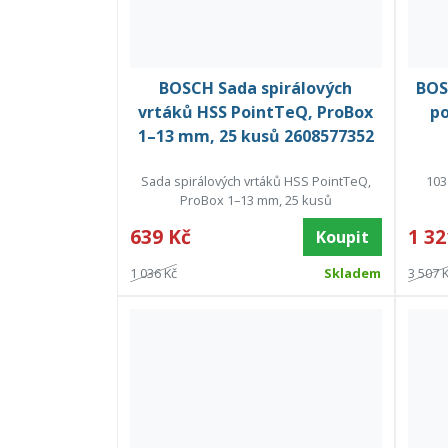
BOSCH Sada spirálových
BOS
vrtáků HSS PointTeQ, ProBox
po
1–13 mm, 25 kusů 2608577352
Sada spirálových vrtáků HSS PointTeQ,
103
ProBox 1–13 mm, 25 kusů
639 Kč
1 32
Koupit
1 036 Kč
Skladem
3 507 