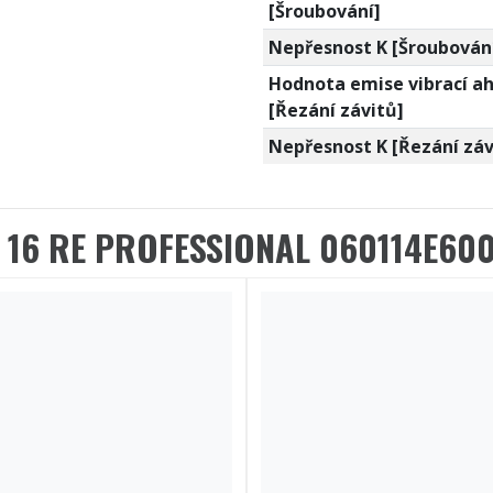
[Šroubování]
Nepřesnost K [Šroubován
Hodnota emise vibrací a
[Řezání závitů]
Nepřesnost K [Řezání záv
 16 RE PROFESSIONAL 060114E60