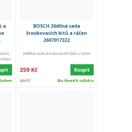
ů a
BOSCH 26dílná sada
se
šroubovacích bitů a ráčen
L
2607017322
tavců,
26dílná sada šroubovacích bitů a ráčen
smíšen
359 Kč
upit
Koupit
ladem
844 Kč
2ks Ihned k odběru