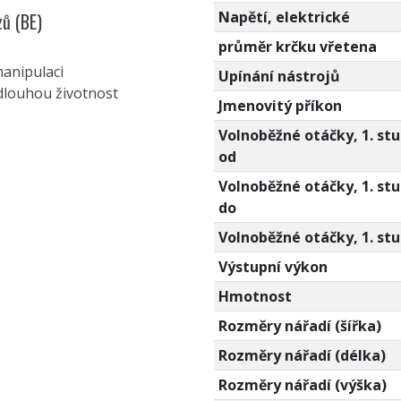
Napětí, elektrické
zů (BE)
průměr krčku vřetena
anipulaci
Upínání nástrojů
dlouhou životnost
Jmenovitý příkon
Volnoběžné otáčky, 1. st
od
Volnoběžné otáčky, 1. st
do
Volnoběžné otáčky, 1. st
Výstupní výkon
Hmotnost
Rozměry nářadí (šířka)
Rozměry nářadí (délka)
Rozměry nářadí (výška)