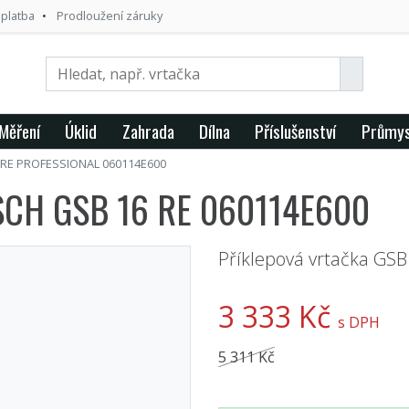
 platba
Prodloužení záruky
Měření
Úklid
Zahrada
Dílna
Příslušenství
Průmys
RE PROFESSIONAL 060114E600
OSCH GSB 16 RE 060114E600
Příklepová vrtačka GSB
3 333 Kč
s DPH
5 311 Kč