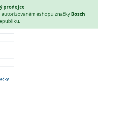
ý prodejce
v autorizovaném eshopu značky
Bosch
epubliku.
tačky