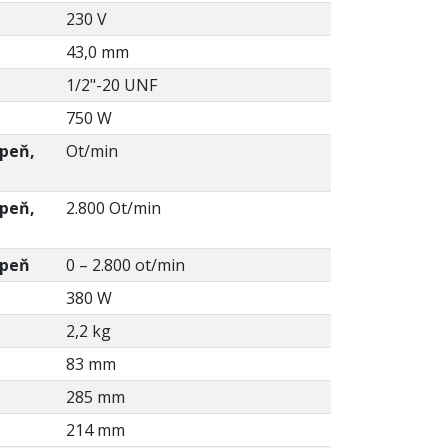
230 V
43,0 mm
1/2"-20 UNF
750 W
upeň,
Ot/min
upeň,
2.800 Ot/min
upeň
0 – 2.800 ot/min
380 W
2,2 kg
83 mm
285 mm
214 mm