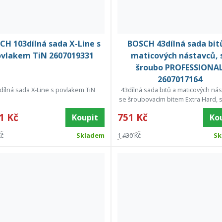
CH 103dílná sada X-Line s
BOSCH 43dílná sada bit
vlakem TiN 2607019331
maticových nástavců, 
šroubo PROFESSIONA
2607017164
dílná sada X-Line s povlakem TiN
43dílná sada bitů a maticových nás
se šroubovacím bitem Extra Hard, 
1 Kč
751 Kč
Koupit
Ko
Kč
Skladem
1 430 Kč
Sk