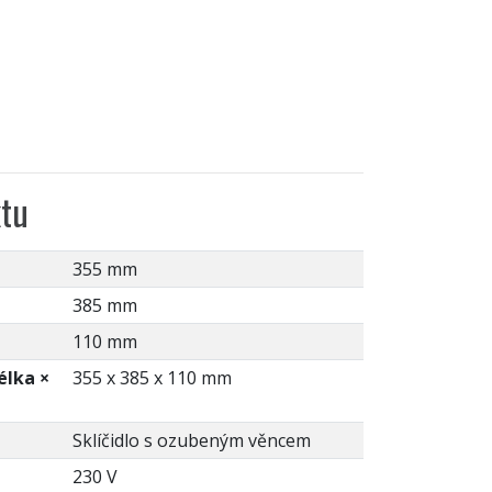
tu
355 mm
385 mm
110 mm
élka ×
355 x 385 x 110 mm
Sklíčidlo s ozubeným věncem
230 V