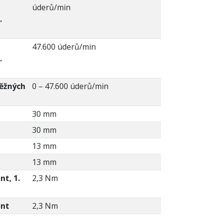
úderů/min
.
47.600 úderů/min
.
běžných
0 – 47.600 úderů/min
30 mm
30 mm
13 mm
13 mm
t, 1.
2,3 Nm
ent
2,3 Nm