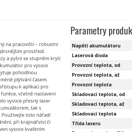
Parametry produk
ý na pracovišti – robustní
Napětí akumulátoru
jdrsnějším prostředí.
Laserová dioda
zy a pyšní se stupněm krytí
Provozní teplota, od
 akumulátor pro vysoce
skytuje pohodlnou
Provozní teplota, až
i méně plýtvání časem.
Provozní teplota
 přístupu k aplikaci pro
y funkce, včetně nastavení
Skladovací teplota, od
nto vysoce přesný laser
Skladovací teplota, až
akumulátorem, tak s
Skladovací teplota
. Používejte toto nářadí
ění, při krajinářství či
Třída laseru
ven vysoce kvalitním