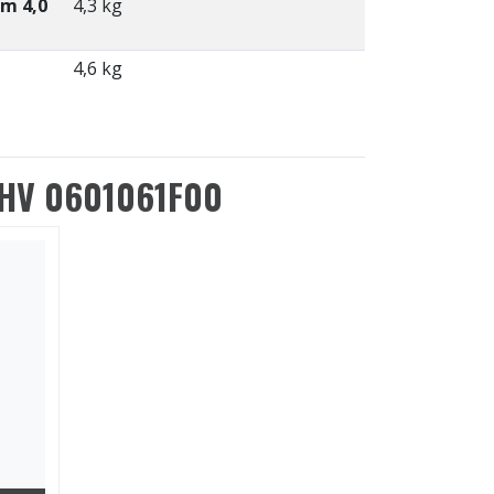
m 4,0
4,3 kg
4,6 kg
CHV 0601061F00