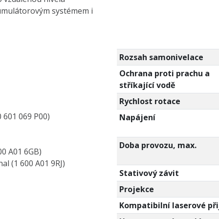
kumulátorovým systémem i
Rozsah samonivelace
Ochrana proti prachu a
stříkající vodě
Rychlost rotace
0 601 069 P00)
Napájení
Doba provozu, max.
00 A01 6GB)
al (1 600 A01 9RJ)
Stativový závit
Projekce
Kompatibilní laserové př