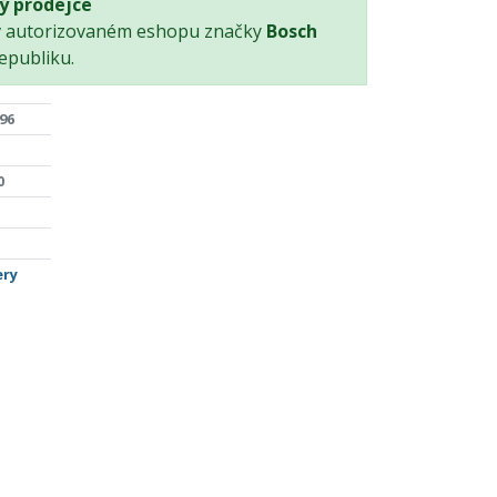
ý prodejce
v autorizovaném eshopu značky
Bosch
epubliku.
96
0
ery