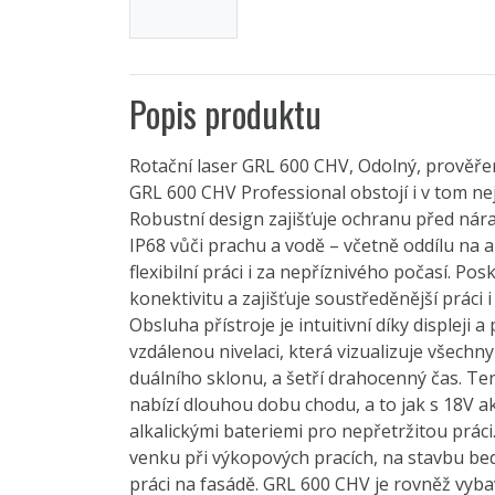
Popis produktu
Rotační laser GRL 600 CHV, Odolný, prověřen
GRL 600 CHV Professional obstojí i v tom ne
Robustní design zajišťuje ochranu před nára
IP68 vůči prachu a vodě – včetně oddílu na
flexibilní práci i za nepříznivého počasí. Po
konektivitu a zajišťuje soustředěnější práci 
Obsluha přístroje je intuitivní díky displeji a
vzdálenou nivelaci, která vizualizuje všechn
duálního sklonu, a šetří drahocenný čas. Te
nabízí dlouhou dobu chodu, a to jak s 18V 
alkalickými bateriemi pro nepřetržitou práci
venku při výkopových pracích, na stavbu bedn
práci na fasádě. GRL 600 CHV je rovněž vyba