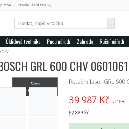
 platba
Prodloužení záruky
Úklidová technika
Pneu nářadí
Zahrada
Ruční nářadí
0 CHV
er BOSCH GRL 600 CHV 060106
Rotační laser GRL 600
Sleva
36% / -22 902 Kč
39 987 Kč
s DPH
62 889 Kč