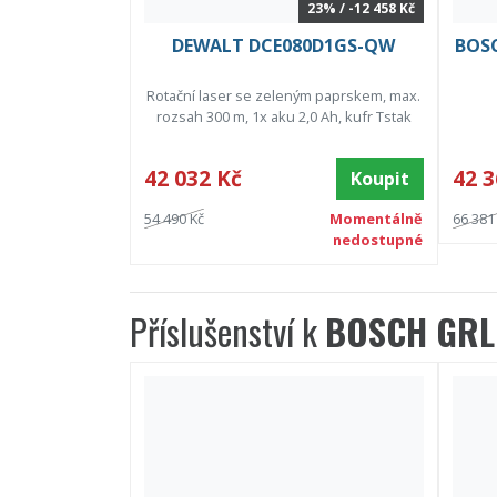
23% / -12 458 Kč
DEWALT DCE080D1GS-QW
BOSC
Rotační laser se zeleným paprskem, max.
rozsah 300 m, 1x aku 2,0 Ah, kufr Tstak
42 032 Kč
42 3
Koupit
54 490 Kč
Momentálně
66 381
nedostupné
Příslušenství k
BOSCH GRL