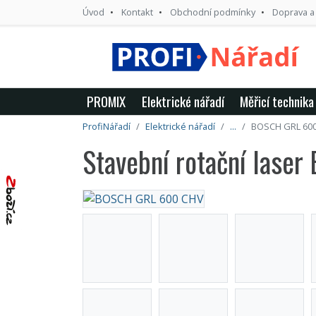
Úvod
Kontakt
Obchodní podmínky
Doprava a
PROMIX
Elektrické nářadí
Měřicí technika
ProfiNářadí
Elektrické nářadí
...
BOSCH GRL 60
Stavební rotační las