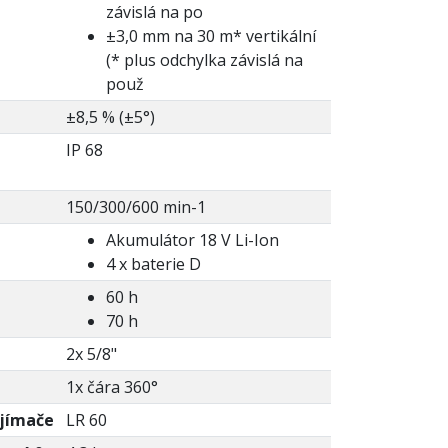
závislá na po
±3,0 mm na 30 m* vertikální
(* plus odchylka závislá na
použ
±8,5 % (±5°)
IP 68
150/300/600 min-1
Akumulátor 18 V Li-Ion
4 x baterie D
60 h
70 h
2x 5/8"
1x čára 360°
ijímače
LR 60