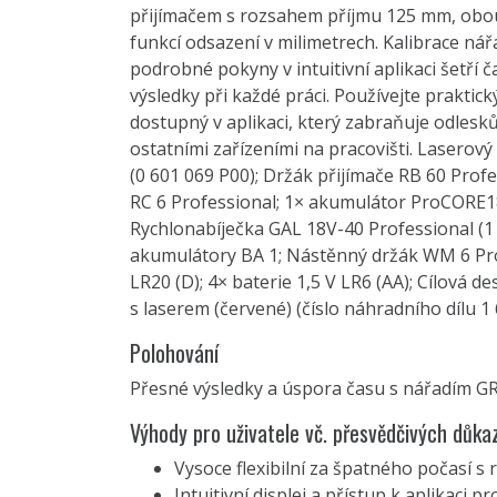
přijímačem s rozsahem příjmu 125 mm, obo
funkcí odsazení v milimetrech. Kalibrace nářa
podrobné pokyny v intuitivní aplikaci šetří ča
výsledky při každé práci. Používejte praktic
dostupný v aplikaci, který zabraňuje odles
ostatními zařízeními na pracovišti. Laserový
(0 601 069 P00); Držák přijímače RB 60 Profe
RC 6 Professional; 1× akumulátor ProCORE18
Rychlonabíječka GAL 18V-40 Professional (1 
akumulátory BA 1; Nástěnný držák WM 6 Prof
LR20 (D); 4× baterie 1,5 V LR6 (AA); Cílová de
s laserem (červené) (číslo náhradního dílu 1
Polohování
Přesné výsledky a úspora času s nářadím G
Výhody pro uživatele vč. přesvědčivých důka
Vysoce flexibilní za špatného počasí s
Intuitivní displej a přístup k aplikaci p