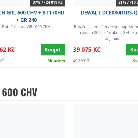
37% / -24 019 Kč
21% / -10 
H GRL 600 CHV + BT170HD
DEWALT DCE080D1RS-
+ GR 240
Rotační laser GRL 600 CHV
Rotační laser s červeným paprskem
rozsah 300 m, 1x aku 2,0 Ah, kuf
přijímač
62 Kč
39 075 Kč
Koupit
Ko
 Kč
Skladem
49 390 Kč
Sk
 600 CHV