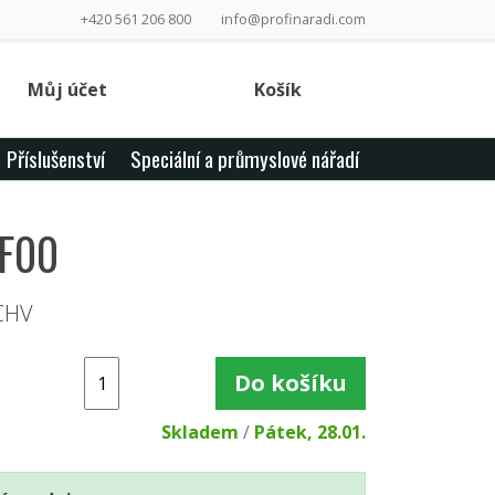
+420 561 206 800
info@profinaradi.com
Můj účet
Košík
Příslušenství
Speciální a průmyslové nářadí
1F00
 CHV
Do košíku
Skladem
/
Pátek, 28.01.