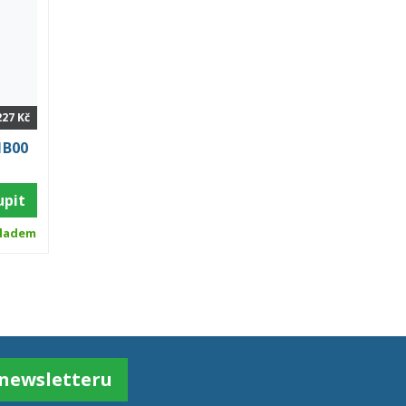
227 Kč
1B00
upit
ladem
k newsletteru