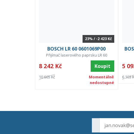
23% / -2 423 Kč
BOSCH LR 60 0601069P00
BOS
Přijímač laserového paprsku LR 60
8 242 Kč
5 09
Koupit
10 665 Kč
Momentálně
6 103 
nedostupné