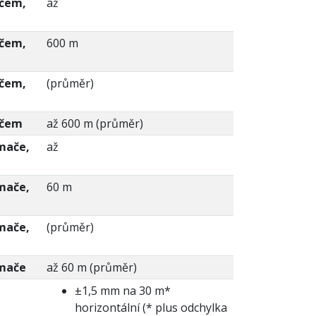
ačem,
až
ačem,
600 m
ačem,
(průměr)
ačem
až 600 m (průměr)
ímače,
až
ímače,
60 m
ímače,
(průměr)
ímače
až 60 m (průměr)
±1,5 mm na 30 m*
horizontální (* plus odchylka