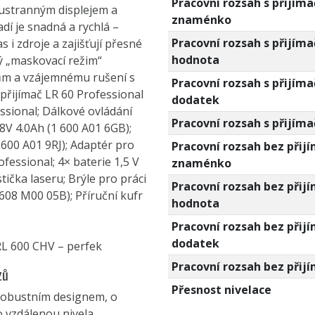
Pracovní rozsah s přijím
ustranným displejem a
znaménko
dí je snadná a rychlá –
Pracovní rozsah s přijím
s i zdroje a zajišťují přesné
hodnota
ký „maskovací režim“
kům a vzájemnému rušení s
Pracovní rozsah s přijím
 přijímač LR 60 Professional
dodatek
ssional; Dálkové ovládání
Pracovní rozsah s přijím
V 4.0Ah (1 600 A01 6GB);
600 A01 9RJ); Adaptér pro
Pracovní rozsah bez přij
essional; 4× baterie 1,5 V
znaménko
stička laseru; Brýle pro práci
Pracovní rozsah bez přij
 608 M00 05B); Příruční kufr
hodnota
Pracovní rozsah bez přij
dodatek
RL 600 CHV – perfek
Pracovní rozsah bez přij
zů
Přesnost nivelace
 robustním designem, o
ro vzdálenou nivela