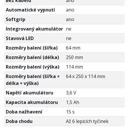
Bez kabelu
ano
Automatické vypnutí
ano
Softgrip
ano
Integrovaný akumulátor
ne
Stavová LED
ne
Rozměry balení (šířka)
64 mm
Rozměry balení (délka)
250 mm
Rozměry balení (výška)
114 mm
Rozměry balení (šířka ×
64 x 250 x 114 mm
délka × výška)
Napětí akumulátoru
3,6 V
Kapacita akumulátoru
1,5 Ah
Doba nažhavení
15 s
Doba chodu
Až 6 lepicích tyčinek