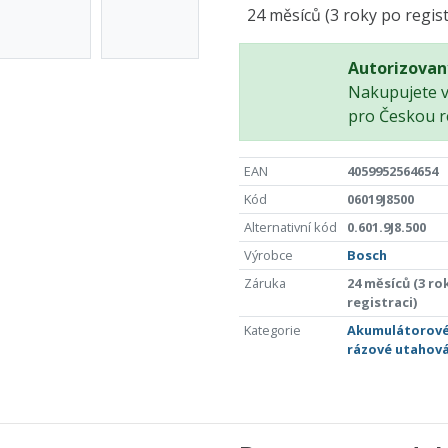
24 měsíců (3 roky po regist
Autorizovan
Nakupujete 
pro Českou r
EAN
4059952564654
Kód
06019J8500
Alternativní kód
0.601.9J8.500
Výrobce
Bosch
Záruka
24 měsíců (3 ro
registraci)
Kategorie
Akumulátorov
rázové utahov