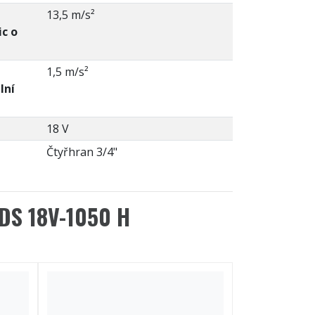
h
13,5 m/s²
c o
1,5 m/s²
lní
18 V
Čtyřhran 3/4"
DS 18V-1050 H