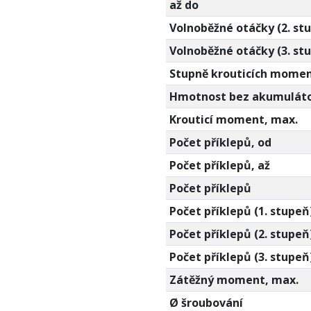
až do
Volnoběžné otáčky (2. st
Volnoběžné otáčky (3. st
Stupně krouticích mome
Hmotnost bez akumulát
Krouticí moment, max.
Počet příklepů, od
Počet příklepů, až
Počet příklepů
Počet příklepů (1. stupeň
Počet příklepů (2. stupeň
Počet příklepů (3. stupeň
Zátěžný moment, max.
Ø šroubování