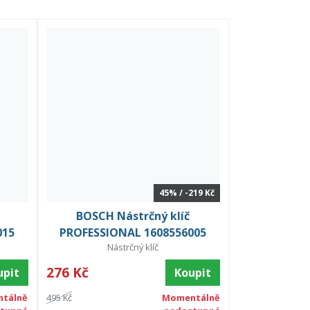
45% / -219 Kč
BOSCH Nástrčný klíč
015
PROFESSIONAL 1608556005
Nástrčný klíč
276 Kč
upit
Koupit
tálně
495 Kč
Momentálně