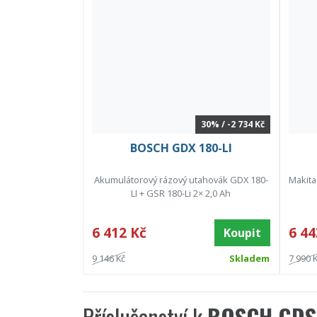
30% / -2 734 Kč
BOSCH GDX 180-LI
Akumulátorový rázový utahovák GDX 180-
Makita
LI + GSR 180-Li 2× 2,0 Ah
6 412 Kč
6 44
Koupit
9 146 Kč
Skladem
7 990 
Příslušenství k
BOSCH GDS 