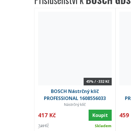
45% / -332 Kč
BOSCH Nástrčný klíč
PROFESSIONAL 1608556033
PR
Nástrčný klíč
417 Kč
459
Koupit
749 Kč
Skladem