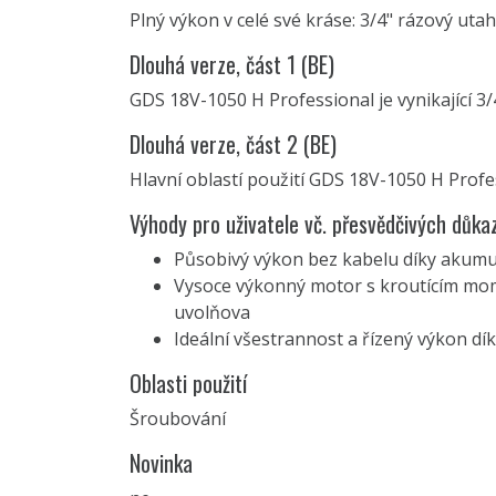
Plný výkon v celé své kráse: 3/4" rázový ut
Dlouhá verze, část 1 (BE)
GDS 18V-1050 H Professional je vynikající 3
Dlouhá verze, část 2 (BE)
Hlavní oblastí použití GDS 18V-1050 H Profe
Výhody pro uživatele vč. přesvědčivých důka
Působivý výkon bez kabelu díky akum
Vysoce výkonný motor s kroutícím m
uvolňova
Ideální všestrannost a řízený výkon dík
Oblasti použití
Šroubování
Novinka