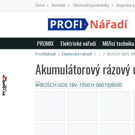
Úvod
Kontakt
Obchodní podmínky
Doprava a
PROMIX
Elektrické nářadí
Měřicí technika
ProfiNářadí
Elektrické nářadí
...
BOSCH GDS 18V
Akumulátorový rázov