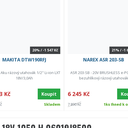
20% / -1 547 Kč
21% / -1 
MAKITA DTW190RFJ
NAREX ASR 203-SB
 Aku rázový utahovák 1/2" Li-ion LXT
ASR 203-SB - 20V BRUSHLESS e-
18V/3,0Ah
bezuhlíkový rázový utahová
3 Kč
6 245 Kč
Koupit
Ko
Kč
Skladem
7 890 Kč
1ks Ihned k 
18V-1050 H 06019J8500