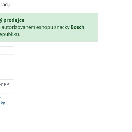
raci)
ý prodejce
v autorizovaném eshopu značky
Bosch
epubliku.
ky po
é
áky