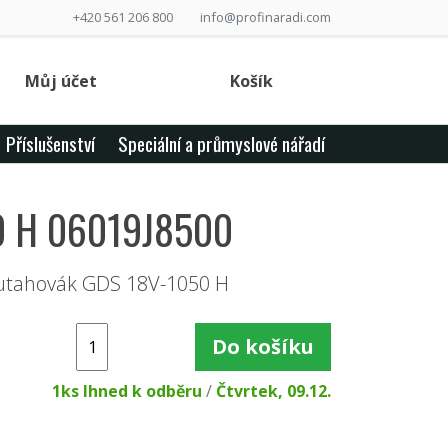
+420 561 206 800
info@profinaradi.com
Můj účet
Košík
Příslušenství
Speciální a průmyslové nářadí
50 H 06019J8500
 utahovák GDS 18V-1050 H
Do košíku
1ks Ihned k odběru
/
Čtvrtek, 09.12.