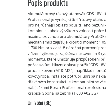
Popis produktu
Akumulátorový rázový utahovák GDS 18V-1
Professional je vynikající 3/4 "rázový uta
pro nejrůznější oblasti použití. Jeho bezuh
kombinuje kabelový výkon s volností práce 
maximalizovanou pro akumulátory ProCORE
mechanismus zajišťuje kroutící moment 1 
1 700 Nm pro zvláště náročná pracovní pros
v řízení výkonu je zajištěna nastavením 3 ryc
momentu, které umožňuje přizpůsobení př
požadavkům. Hlavní oblastí použití GDS 18V
práce s kovem (M10-M24), například montáž
kovovýroba, instalace potrubí, údržba nákla
dřevěných konstrukcí. Je kompatibilní se v
nabíječkami Bosch Professional (profesioná
krabice; Spona na žebřík (1 600 A02 3G7)
Umístění (BE)