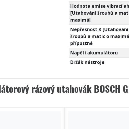
Hodnota emise vibrací a
[Utahování šroubů a mati
maximál
Nepřesnost K [Utahování
šroubů a matic o maximá
přípustné
Napětí akumulátoru
Držák nástroje
átorový rázový utahovák BOSCH G