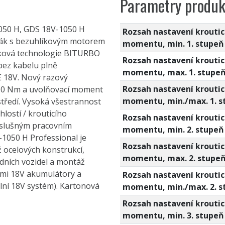
Parametry produk
050 H, GDS 18V-1050 H
Rozsah nastavení kroutic
hovák s bezuhlíkovým motorem
momentu, min. 1. stupeň
líková technologie BITURBO
Rozsah nastavení kroutic
bez kabelu plně
momentu, max. 1. stupe
 18V. Nový razový
Rozsah nastavení kroutic
050 Nm a uvolňovací moment
momentu, min./max. 1. s
tředí. Vysoká všestrannost
hlostí / krouticího
Rozsah nastavení kroutic
íslušným pracovním
momentu, min. 2. stupeň
-1050 H Professional je
Rozsah nastavení kroutic
 ocelových konstrukcí,
momentu, max. 2. stupe
dních vozidel a montáž
šemi 18V akumulátory a
Rozsah nastavení kroutic
lní 18V systém). Kartonová
momentu, min./max. 2. s
Rozsah nastavení kroutic
momentu, min. 3. stupeň