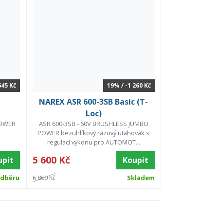
645 Kč
19% / -1 260 Kč
NAREX ASR 600-3SB Basic (T-
Loc)
POWER
ASR 600-3SB - 60V BRUSHLESS JUMBO
k
POWER bezuhlíkový rázový utahovák s
regulací výkonu pro AUTOMOT...
5 600 Kč
upit
Koupit
odběru
6 860 Kč
Skladem