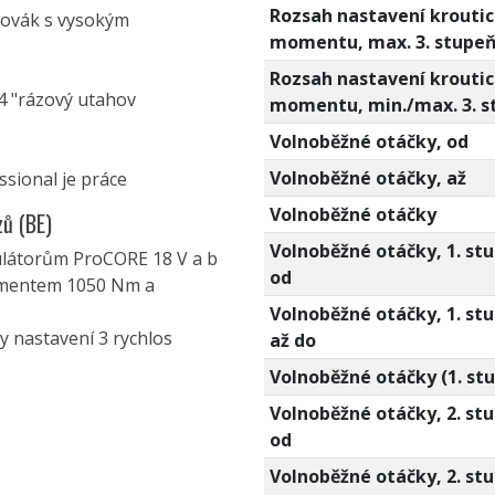
Rozsah nastavení kroutic
ahovák s vysokým
momentu, max. 3. stupe
Rozsah nastavení kroutic
/4 "rázový utahov
momentu, min./max. 3. s
Volnoběžné otáčky, od
Volnoběžné otáčky, až
ssional je práce
Volnoběžné otáčky
zů (BE)
Volnoběžné otáčky, 1. st
ulátorům ProCORE 18 V a b
od
omentem 1050 Nm a
Volnoběžné otáčky, 1. st
y nastavení 3 rychlos
až do
Volnoběžné otáčky (1. st
Volnoběžné otáčky, 2. st
od
Volnoběžné otáčky, 2. st