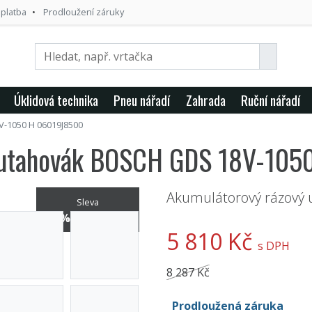
 platba
Prodloužení záruky
Úklidová technika
Pneu nářadí
Zahrada
Ruční nářadí
-1050 H 06019J8500
ý utahovák BOSCH GDS 18V-10
Akumulátorový rázový
Sleva
29% / -2 477 Kč
5 810 Kč
s DPH
8 287 Kč
Prodloužená záruka