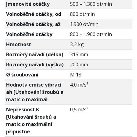
Jmenovité otáčky
500 – 1.300 ot/min
Volnoběžné otáčky, od
800 ot/min
Volnoběžné otáčky, až
1.900 ot/min
Volnoběžné otáčky
800 – 1.900 ot/min
Hmotnost
3,2 kg
Rozměry nářadí (délka)
315 mm
Rozměry nářadí (výška)
200 mm
Ø šroubování
M 18
Hodnota emise vibrací
4,0 m/s²
ah [Utahování šroubů a
matic o maximál
Nepřesnost K
0,5 m/s²
[Utahování šroubů a
matic o maximální
přípustné