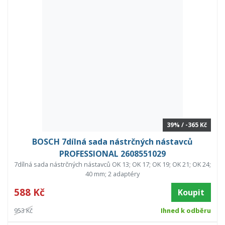
39% / -365 Kč
BOSCH 7dílná sada nástrčných nástavců
PROFESSIONAL 2608551029
7dílná sada nástrčných nástavců OK 13; OK 17; OK 19; OK 21; OK 24;
40 mm; 2 adaptéry
588 Kč
Koupit
953 Kč
Ihned k odběru