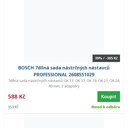
39% / -365 Kč
BOSCH 7dílná sada nástrčných nástavců
PROFESSIONAL 2608551029
7dílná sada nástrčných nástavců OK 13; OK 17; OK 19; OK 21; OK 24;
40 mm; 2 adaptéry
588 Kč
Koupit
953 Kč
Ihned k odběru