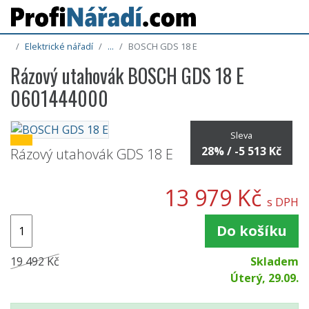
Elektrické nářadí
...
BOSCH GDS 18 E
Rázový utahovák BOSCH GDS 18 E
0601444000
Sleva
28% / -5 513 Kč
Rázový utahovák GDS 18 E
13 979 Kč
s DPH
Do košíku
19 492 Kč
Skladem
Úterý, 29.09.