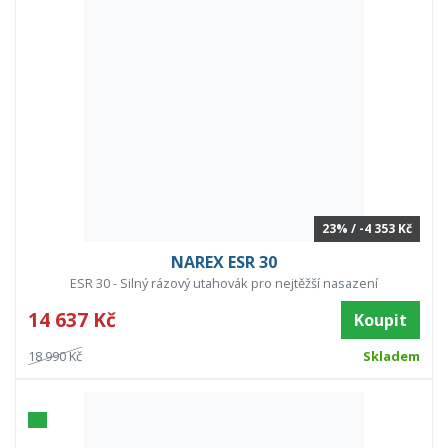
23% / -4 353 Kč
NAREX ESR 30
ESR 30 - Silný rázový utahovák pro nejtěžší nasazení
14 637 Kč
Koupit
18 990 Kč
Skladem