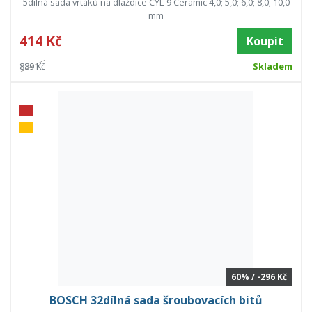
5dílná sada vrtáků na dlaždice CYL-9 Ceramic 4,0; 5,0; 6,0; 8,0; 10,0
mm
414 Kč
Koupit
889 Kč
Skladem
60% / -296 Kč
BOSCH 32dílná sada šroubovacích bitů