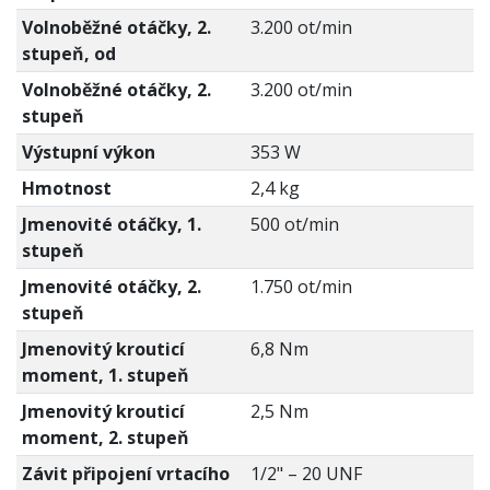
Volnoběžné otáčky, 2.
3.200 ot/min
stupeň, od
Volnoběžné otáčky, 2.
3.200 ot/min
stupeň
Výstupní výkon
353 W
Hmotnost
2,4 kg
Jmenovité otáčky, 1.
500 ot/min
stupeň
Jmenovité otáčky, 2.
1.750 ot/min
stupeň
Jmenovitý krouticí
6,8 Nm
moment, 1. stupeň
Jmenovitý krouticí
2,5 Nm
moment, 2. stupeň
Závit připojení vrtacího
1/2" – 20 UNF