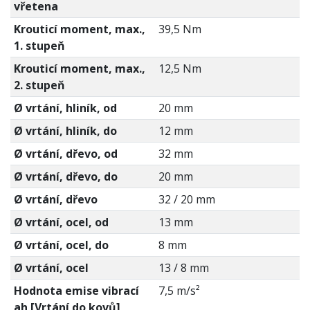
vřetena
Krouticí moment, max.,
39,5 Nm
1. stupeň
Krouticí moment, max.,
12,5 Nm
2. stupeň
Ø vrtání, hliník, od
20 mm
Ø vrtání, hliník, do
12 mm
Ø vrtání, dřevo, od
32 mm
Ø vrtání, dřevo, do
20 mm
Ø vrtání, dřevo
32 / 20 mm
Ø vrtání, ocel, od
13 mm
Ø vrtání, ocel, do
8 mm
Ø vrtání, ocel
13 / 8 mm
Hodnota emise vibrací
7,5 m/s²
ah [Vrtání do kovů]