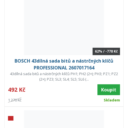
62% / -778 Kč
BOSCH 43dílná sada bitů a nástrčných klíčů
PROFESSIONAL 2607017164
43dílná sada bitů a nástrčných klíčů PH1; PH2 (2×); PH3; PZ1; PZ2
(2×); PZ3; SL3; SL4; SL5; SL6 (...
492 Kč
Koupit
1 270 Kč
Skladem