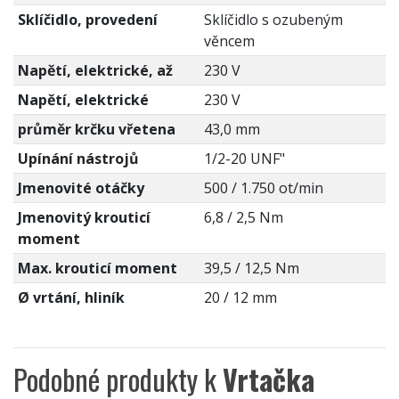
Sklíčidlo, provedení
Sklíčidlo s ozubeným
věncem
Napětí, elektrické, až
230 V
Napětí, elektrické
230 V
průměr krčku vřetena
43,0 mm
Upínání nástrojů
1/2-20 UNF"
Jmenovité otáčky
500 / 1.750 ot/min
Jmenovitý krouticí
6,8 / 2,5 Nm
moment
Max. krouticí moment
39,5 / 12,5 Nm
Ø vrtání, hliník
20 / 12 mm
Podobné produkty k
Vrtačka