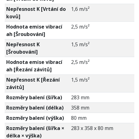
Nepřesnost K [Vrtání do
1,6 m/s²
kovů]
Hodnota emise vibrací
2,5 m/s²
ah [Šroubování]
Nepřesnost K
1,5 m/s²
[Šroubování]
Hodnota emise vibrací
2,5 m/s²
ah [Řezání závitů]
Nepřesnost K [Řezání
1,5 m/s²
závitů]
Rozměry balení (šířka)
283 mm
Rozměry balení (délka)
358 mm
Rozměry balení (výška)
80 mm
Rozměry balení (šířka ×
283 x 358 x 80 mm
délka × výška)