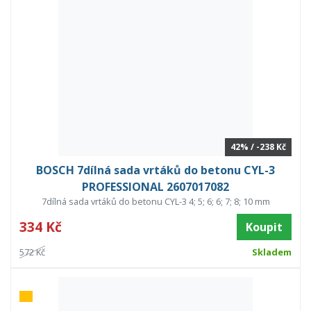
42% / -238 Kč
BOSCH 7dílná sada vrtáků do betonu CYL-3
PROFESSIONAL 2607017082
7dílná sada vrtáků do betonu CYL-3 4; 5; 6; 6; 7; 8; 10 mm
334 Kč
Koupit
572 Kč
Skladem