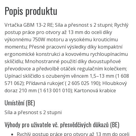
Popis produktu
Vrtačka GBM 13-2 RE; Síla a přesnost s 2 stupni; Rychlý
postup práce pro otvory až 13 mm do oceli díky
výkonnému 750W motoru a vysokému krouticímu
momentu; Přesné pracovní výsledky díky kompaktní
ergonomické konstrukci a kovovému rychloupínacímu
sklíčidlu; Mnohostranné použití díky dvoustupňové
převodovce a předvolbě otáček regulačním kolečkem;
Upínací sklíčidlo s ozubeným věncem 1,5–13 mm (1 608
571 062); Přídavná rukojeť ( 2 605 025 190); Hloubkový
doraz 210 mm (1 613 001 010); Kartonová krabice
Umístění (BE)
Síla a přesnost s 2 stupni
Výhody pro uživatele vč. přesvědčivých důkazů (BE)
Rychlý postup práce pro otvory až 13 mm do oceli