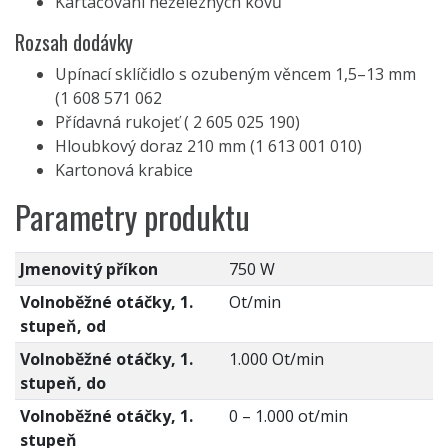
Kartáčování neželezných kovů
Rozsah dodávky
Upínací sklíčidlo s ozubeným věncem 1,5–13 mm
(1 608 571 062
Přídavná rukojeť ( 2 605 025 190)
Hloubkový doraz 210 mm (1 613 001 010)
Kartonová krabice
Parametry produktu
Jmenovitý příkon
750 W
Volnoběžné otáčky, 1.
Ot/min
stupeň, od
Volnoběžné otáčky, 1.
1.000 Ot/min
stupeň, do
Volnoběžné otáčky, 1.
0 – 1.000 ot/min
stupeň