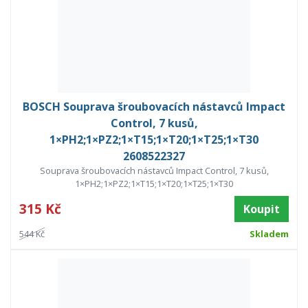
BOSCH Souprava šroubovacích nástavců Impact
Control, 7 kusů,
1×PH2;1×PZ2;1×T15;1×T20;1×T25;1×T30
2608522327
Souprava šroubovacích nástavců Impact Control, 7 kusů,
1×PH2;1×PZ2;1×T15;1×T20;1×T25;1×T30
315 Kč
Koupit
544 Kč
Skladem