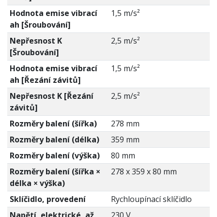
Hodnota emise vibrací
1,5 m/s²
ah [Šroubování]
Nepřesnost K
2,5 m/s²
[Šroubování]
Hodnota emise vibrací
1,5 m/s²
ah [Řezání závitů]
Nepřesnost K [Řezání
2,5 m/s²
závitů]
Rozměry balení (šířka)
278 mm
Rozměry balení (délka)
359 mm
Rozměry balení (výška)
80 mm
Rozměry balení (šířka ×
278 x 359 x 80 mm
délka × výška)
Sklíčidlo, provedení
Rychloupínací sklíčidlo
Napětí, elektrické, až
230 V