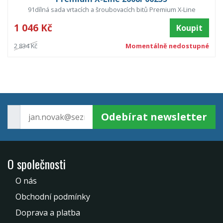
91dílná sada vrtacích a šroubovacích bitů Premium X-Line
1 046 Kč
Koupit
2 834 Kč
Momentálně nedostupné
Odebírat newsletter
O společnosti
O nás
Obchodní podmínky
Doprava a platba