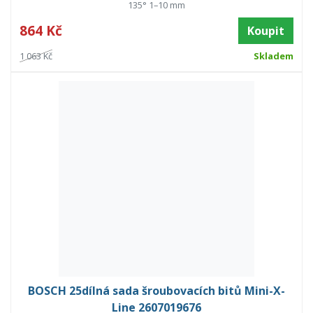
135° 1–10 mm
864 Kč
Koupit
1 063 Kč
Skladem
BOSCH 25dílná sada šroubovacích bitů Mini-X-
Line 2607019676