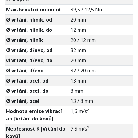
Max. krouticí moment
39,5 / 12,5 Nm
Ø vrtání, hliník, od
20 mm
Ø vrtání, hliník, do
12 mm
Ø vrtání, hliník
20 / 12 mm
Ø vrtání, dřevo, od
32 mm
Ø vrtání, dřevo, do
20 mm
Ø vrtání, dřevo
32 / 20 mm
Ø vrtání, ocel, od
13 mm
Ø vrtání, ocel, do
8 mm
Ø vrtání, ocel
13 / 8 mm
Hodnota emise vibrací
1,6 m/s²
ah [Vrtání do kovů]
Nepřesnost K [Vrtání do
7,5 m/s²
kovů]