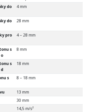
áky do
4 mm
áky do
28 mm
ky pro
4 – 28 mm
tonu s
8 mm
 o
tonu s
18 mm
 d
onu s
8 – 18 mm
ovu
13 mm
30 mm
h
14,5 m/s²