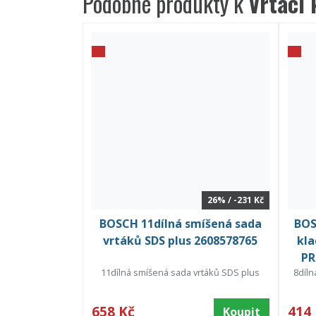
Podobné produkty k
Vrtací
26% / -231 Kč
BOSCH 11dílná smíšená sada
BOS
vrtáků SDS plus 2608578765
kla
PR
11dílná smíšená sada vrtáků SDS plus
8díln
658 Kč
414
Koupit