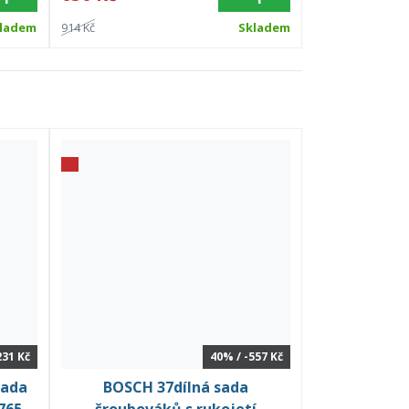
ladem
914 Kč
Skladem
231 Kč
40% / -557 Kč
sada
BOSCH 37dílná sada