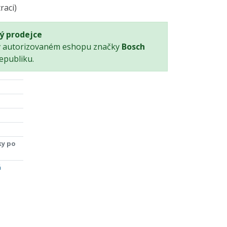
raci)
ý prodejce
v autorizovaném eshopu značky
Bosch
epubliku.
ky po
á