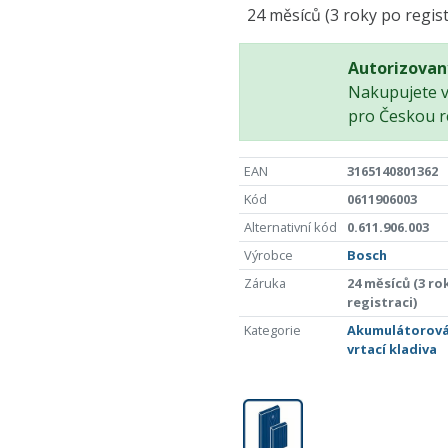
24 měsíců (3 roky po regist
Autorizovan
Nakupujete 
pro Českou r
EAN
3165140801362
Kód
0611906003
Alternativní kód
0.611.906.003
Výrobce
Bosch
Záruka
24 měsíců (3 ro
registraci)
Kategorie
Akumulátorov
vrtací kladiva