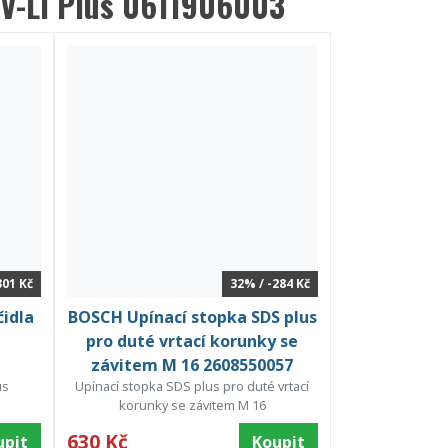
 V-LI Plus 0611906003
301 Kč
32% / -284 Kč
čidla
BOSCH Upínací stopka SDS plus
pro duté vrtací korunky se
závitem M 16 2608550057
us
Upínací stopka SDS plus pro duté vrtací
korunky se závitem M 16
630 Kč
upit
Koupit