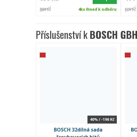
889 Kč
4ks Ihned k odběru
609 Kč
Příslušenství k
BOSCH GBH 
40% / -196 Kč
BOSCH 32dílná sada
BO