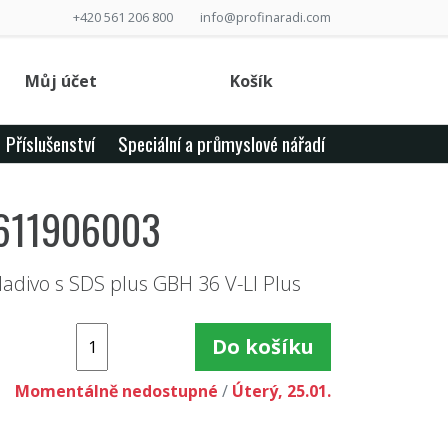
+420 561 206 800
info@profinaradi.com
Můj účet
Košík
Příslušenství
Speciální a průmyslové nářadí
 0611906003
ladivo s SDS plus GBH 36 V-LI Plus
Do košíku
Momentálně nedostupné
/
Úterý, 25.01.