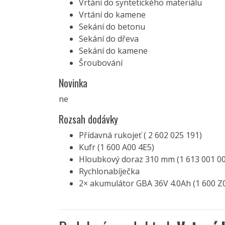
Vrtání do syntetického materiálu
Vrtání do kamene
Sekání do betonu
Sekání do dřeva
Sekání do kamene
Šroubování
Novinka
ne
Rozsah dodávky
Přídavná rukojeť ( 2 602 025 191)
Kufr (1 600 A00 4E5)
Hloubkový doraz 310 mm (1 613 001 00
Rychlonabíječka
2× akumulátor GBA 36V 4.0Ah (1 600 Z