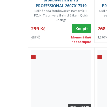
šroubovacích bitů
PROFESSIONAL 2607017319
PR
32dílná sada šroubovacích nástavců PH,
43díl
PZ, H, T s univerzálním držákem Quick
se
Change
299 Kč
768
Koupit
495 Kč
Momentálně
1 270 
nedostupné