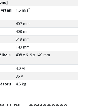
tonu]
 vrtání
1,5 m/s²
407 mm
408 mm
619 mm
149 mm
élka ×
408 x 619 x 149 mm
4,0 Ah
36 V
átoru
4,5 kg