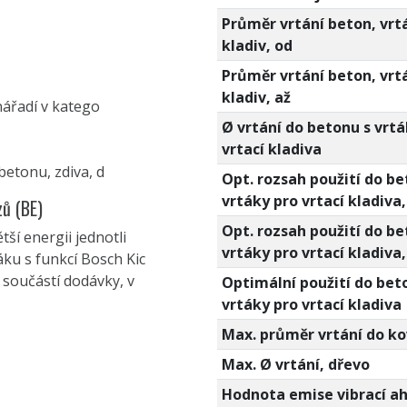
Průměr vrtání beton, vrt
kladiv, od
Průměr vrtání beton, vrt
kladiv, až
nářadí v katego
Ø vrtání do betonu s vrtá
vrtací kladiva
betonu, zdiva, d
Opt. rozsah použití do be
vrtáky pro vrtací kladiva,
zů (BE)
Opt. rozsah použití do be
tší energii jednotli
vrtáky pro vrtací kladiva,
áku s funkcí Bosch Kic
e součástí dodávky, v
Optimální použití do bet
vrtáky pro vrtací kladiva
Max. průměr vrtání do k
Max. Ø vrtání, dřevo
Hodnota emise vibrací a