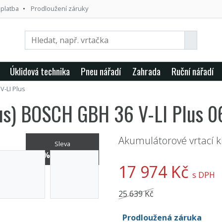
 platba
Prodloužení záruky
Úklidová technika
Pneu nářadí
Zahrada
Ruční nářadí
-LI Plus
Plus) BOSCH GBH 36 V-LI Plus
Akumulátorové vrtací k
Sleva
29% / -7 665 Kč
17 974 Kč
s DPH
25 639 Kč
Prodloužená záruka