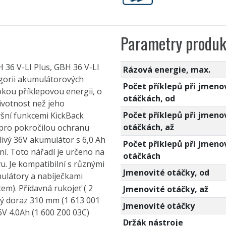
Parametry produk
 36 V-LI Plus, GBH 36 V-LI
Rázová energie, max.
tegorii akumulátorových
Počet příklepů při jmeno
sokou příklepovou energii, o
otáčkách, od
životnost než jeho
Počet příklepů při jmeno
yšní funkcemi KickBack
otáčkách, až
) pro pokročilou ochranu
livý 36V akumulátor s 6,0 Ah
Počet příklepů při jmeno
ní. Toto nářadí je určeno na
otáčkách
vu. Je kompatibilní s různými
Jmenovité otáčky, od
mulátory a nabíječkami
em). Přídavná rukojeť ( 2
Jmenovité otáčky, až
vý doraz 310 mm (1 613 001
Jmenovité otáčky
V 4.0Ah (1 600 Z00 03C)
Držák nástroje