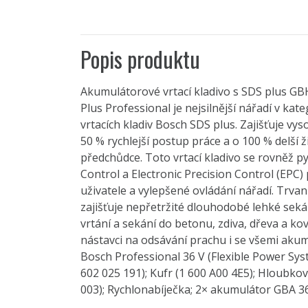
Popis produktu
Akumulátorové vrtací kladivo s SDS plus GBH
Plus Professional je nejsilnější nářadí v ka
vrtacích kladiv Bosch SDS plus. Zajišťuje vy
50 % rychlejší postup práce a o 100 % delší 
předchůdce. Toto vrtací kladivo se rovněž p
Control a Electronic Precision Control (EPC
uživatele a vylepšené ovládání nářadí. Trvan
zajišťuje nepřetržité dlouhodobé lehké seká
vrtání a sekání do betonu, zdiva, dřeva a ko
nástavci na odsávání prachu i se všemi aku
Bosch Professional 36 V (Flexible Power Syst
602 025 191); Kufr (1 600 A00 4E5); Hloubko
003); Rychlonabíječka; 2× akumulátor GBA 36