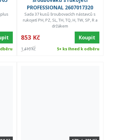
765
šroubováků s rukojetí
PROFESSIONAL 2607017320
 plus
Sada 37 kusů šroubovacích nástavců s
rukojetí PH, PZ, SL, TH, TQ, H, TW, SP, R a
držákem
853 Kč
upit
Koupit
odběru
1 410 Kč
5+ ks Ihned k odběru