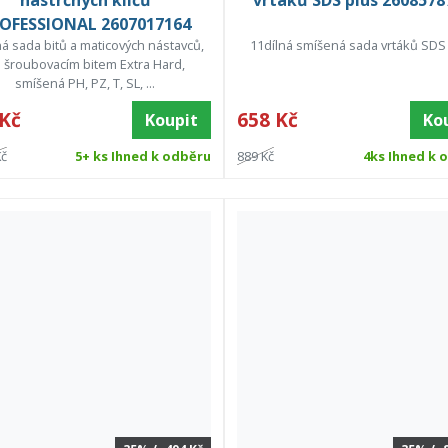
nástrčných klíčů
vrtáků SDS plus 2608578
OFESSIONAL 2607017164
ná sada bitů a maticových nástavců,
11dílná smíšená sada vrtáků SDS
 šroubovacím bitem Extra Hard,
smíšená PH, PZ, T, SL, ...
 Kč
658 Kč
Koupit
Ko
Kč
5+ ks Ihned k odběru
889 Kč
4ks Ihned k 