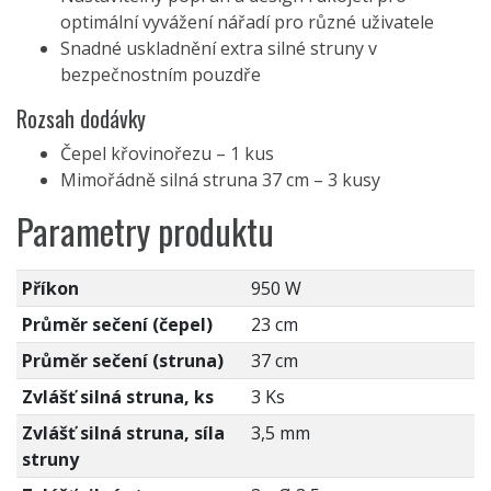
optimální vyvážení nářadí pro různé uživatele
Snadné uskladnění extra silné struny v
bezpečnostním pouzdře
Rozsah dodávky
Čepel křovinořezu – 1 kus
Mimořádně silná struna 37 cm – 3 kusy
Parametry produktu
Příkon
950 W
Průměr sečení (čepel)
23 cm
Průměr sečení (struna)
37 cm
Zvlášť silná struna, ks
3 Ks
Zvlášť silná struna, síla
3,5 mm
struny