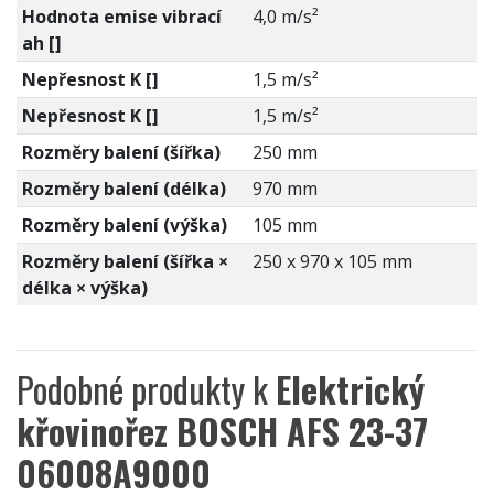
Hodnota emise vibrací
4,0 m/s²
ah []
Nepřesnost K []
1,5 m/s²
Nepřesnost K []
1,5 m/s²
Rozměry balení (šířka)
250 mm
Rozměry balení (délka)
970 mm
Rozměry balení (výška)
105 mm
Rozměry balení (šířka ×
250 x 970 x 105 mm
délka × výška)
Podobné produkty k
Elektrický
křovinořez BOSCH AFS 23-37
06008A9000