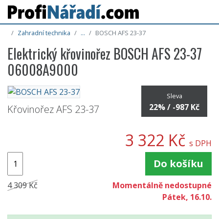
Zahradní technika
...
BOSCH AFS 23-37
Elektrický křovinořez BOSCH AFS 23-37
06008A9000
Sleva
22% / -987 Kč
Křovinořez AFS 23-37
3 322 Kč
s DPH
Do košíku
4 309 Kč
Momentálně nedostupné
Pátek, 16.10.