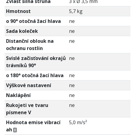
Zvlášť silná struna
3 x Ø 3,5 mm
Hmotnost
5,7 kg
o 90° otočná žací hlava
ne
Sada koleček
ne
Distanční oblouk na
ne
ochranu rostlin
Svislé začisťování okrajů
ne
trávníků 90°
o 180° otočná žací hlava
ne
Výškové nastavení
ne
Naklápění
ne
Rukojeti ve tvaru
ne
písmene V
Hodnota emise vibrací
5,0 m/s²
ah []