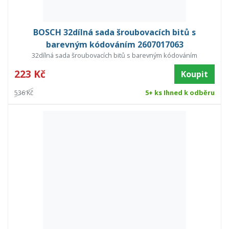
BOSCH 32dílná sada šroubovacích bitů s
barevným kódováním 2607017063
32dílná sada šroubovacích bitů s barevným kódováním
223 Kč
Koupit
536 Kč
5+ ks Ihned k odběru