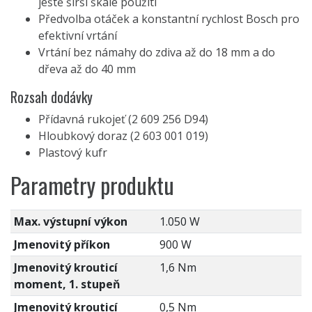
ještě širší škále použití
Předvolba otáček a konstantní rychlost Bosch pro
efektivní vrtání
Vrtání bez námahy do zdiva až do 18 mm a do
dřeva až do 40 mm
Rozsah dodávky
Přídavná rukojeť (2 609 256 D94)
Hloubkový doraz (2 603 001 019)
Plastový kufr
Parametry produktu
Max. výstupní výkon
1.050 W
Jmenovitý příkon
900 W
Jmenovitý krouticí
1,6 Nm
moment, 1. stupeň
Jmenovitý krouticí
0,5 Nm