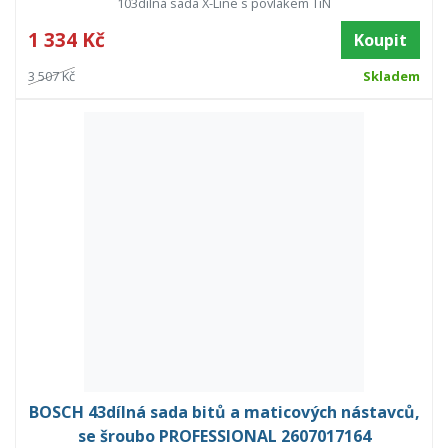
103dílná sada X-Line s povlakem TiN
1 334 Kč
Koupit
3 507 Kč
Skladem
BOSCH 43dílná sada bitů a maticových nástavců,
se šroubo PROFESSIONAL 2607017164