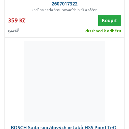
2607017322
26dílná sada šroubovacích bitů a ráčen
359 Kč
Koupit
844 Kč
2ks Ihned k odběru
BOSCH Sada spirálových vrtáků HSS PointTeQ,