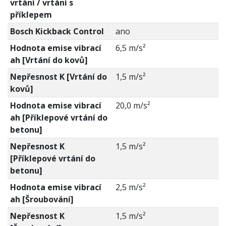
vrtání / vrtání s
příklepem
Bosch Kickback Control
ano
Hodnota emise vibrací
6,5 m/s²
ah [Vrtání do kovů]
Nepřesnost K [Vrtání do
1,5 m/s²
kovů]
Hodnota emise vibrací
20,0 m/s²
ah [Příklepové vrtání do
betonu]
Nepřesnost K
1,5 m/s²
[Příklepové vrtání do
betonu]
Hodnota emise vibrací
2,5 m/s²
ah [Šroubování]
Nepřesnost K
1,5 m/s²