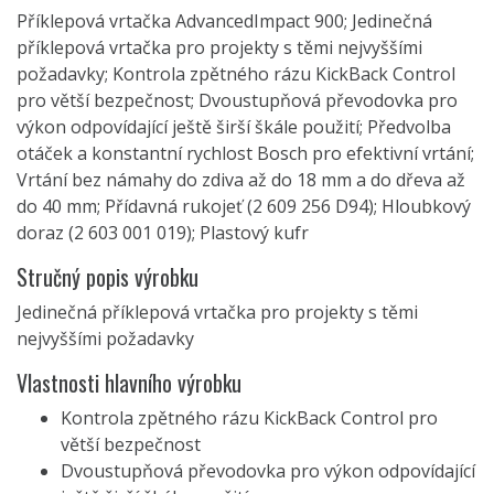
Příklepová vrtačka AdvancedImpact 900; Jedinečná
příklepová vrtačka pro projekty s těmi nejvyššími
požadavky; Kontrola zpětného rázu KickBack Control
pro větší bezpečnost; Dvoustupňová převodovka pro
výkon odpovídající ještě širší škále použití; Předvolba
otáček a konstantní rychlost Bosch pro efektivní vrtání;
Vrtání bez námahy do zdiva až do 18 mm a do dřeva až
do 40 mm; Přídavná rukojeť (2 609 256 D94); Hloubkový
doraz (2 603 001 019); Plastový kufr
Stručný popis výrobku
Jedinečná příklepová vrtačka pro projekty s těmi
nejvyššími požadavky
Vlastnosti hlavního výrobku
Kontrola zpětného rázu KickBack Control pro
větší bezpečnost
Dvoustupňová převodovka pro výkon odpovídající