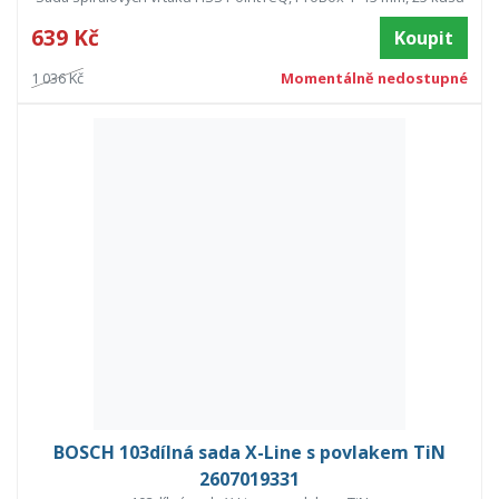
639 Kč
Koupit
1 036 Kč
Momentálně nedostupné
BOSCH 103dílná sada X-Line s povlakem TiN
2607019331