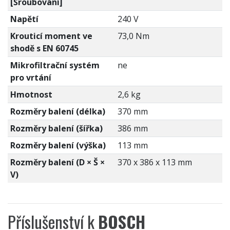
[Šroubování]
Napětí
240 V
Krouticí moment ve
73,0 Nm
shodě s EN 60745
Mikrofiltrační systém
ne
pro vrtání
Hmotnost
2,6 kg
Rozměry balení (délka)
370 mm
Rozměry balení (šířka)
386 mm
Rozměry balení (výška)
113 mm
Rozměry balení (D × Š ×
370 x 386 x 113 mm
V)
Příslušenství k
BOSCH