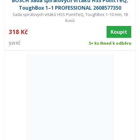
BOSCH Sada spirálových vrtáků HSS PointTeQ,
ToughBox 1–1 PROFESSIONAL 2608577350
Sada spirálových vrtáků HSS PointTeQ, ToughBox 1–10 mm, 18
kusů
318 Kč
Koupit
915 Kč
5+ ks Ihned k odběru