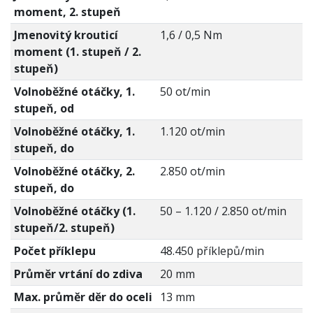
moment, 2. stupeň
Jmenovitý krouticí
1,6 / 0,5 Nm
moment (1. stupeň / 2.
stupeň)
Volnoběžné otáčky, 1.
50 ot/min
stupeň, od
Volnoběžné otáčky, 1.
1.120 ot/min
stupeň, do
Volnoběžné otáčky, 2.
2.850 ot/min
stupeň, do
Volnoběžné otáčky (1.
50 – 1.120 / 2.850 ot/min
stupeň/2. stupeň)
Počet příklepu
48.450 příklepů/min
Průměr vrtání do zdiva
20 mm
Max. průměr děr do oceli
13 mm