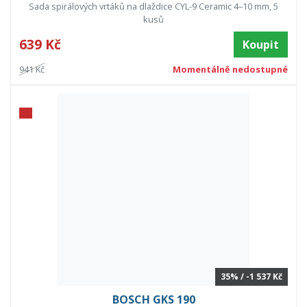
Sada spirálových vrtáků na dlaždice CYL-9 Ceramic 4–10 mm, 5
kusů
639 Kč
Koupit
941 Kč
Momentálně nedostupné
35% / -1 537 Kč
BOSCH GKS 190