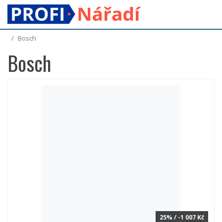
Bosch
Bosch
25% / -1 007 Kč