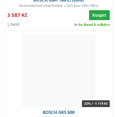
BOSCH GBH 180-LI (solo)
Akumulátorové vrtací kladivo s SDS plus GBH 180-LI
3 587 Kč
Koupit
5 758 Kč
5+ ks Ihned k odběru
32% / -1 119 Kč
BOSCH GKS 600