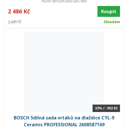
Ruční okružní pila GKS 600
2 486 Kč
Koupit
3 605 Kč
Skladem
33% / -302 Kč
BOSCH 5dílná sada vrtáků na dlaždice CYL-9
Ceramic PROFESSIONAL 2608587169