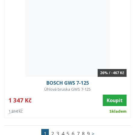
26% / -467 Kč
BOSCH GWS 7-125
Úhlová bruska GWS 7-125
1 347 Kč
Koupit
1 814 Kč
Skladem
1
2
3
4
5
6
7
8
9
>