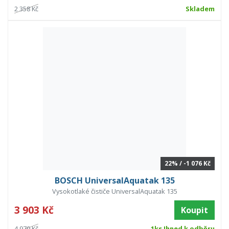
2 358 Kč
Skladem
22% / -1 076 Kč
BOSCH UniversalAquatak 135
Vysokotlaké čističe UniversalAquatak 135
3 903 Kč
Koupit
4 979 Kč
1ks Ihned k odběru