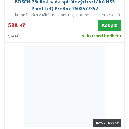
BOSCH 25dílná sada spirálových vrtáků HSS
PointTeQ ProBox 2608577352
Sada spirálových vrtáků HSS PointTeQ, ProBox 1–13 mm, 25 kusů
588 Kč
Koupit
974 Kč
5+ ks Ihned k odběru
42% / -633 Kč