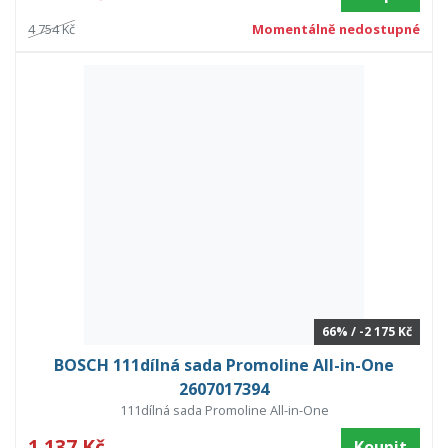
4 754 Kč
Momentálně nedostupné
66% / -2 175 Kč
BOSCH 111dílná sada Promoline All-in-One
2607017394
111dílná sada Promoline All-in-One
1 137 Kč
Koupit