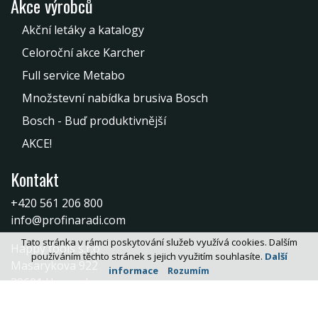
Akce výrobců
Akční letáky a katalogy
Celoroční akce Karcher
Full service Metabo
Množstevní nabídka brusiva Bosch
Bosch - Buď produktivnější
AKCE!
Kontakt
+420 561 206 800
info@profinaradi.com
Tato stránka v rámci poskytování služeb využívá cookies. Dalším
Happy tools s.r.o
používáním těchto stránek s jejich využitím souhlasíte.
Další
Masarykova 922
informace
Rozumím
39601 Humpolec