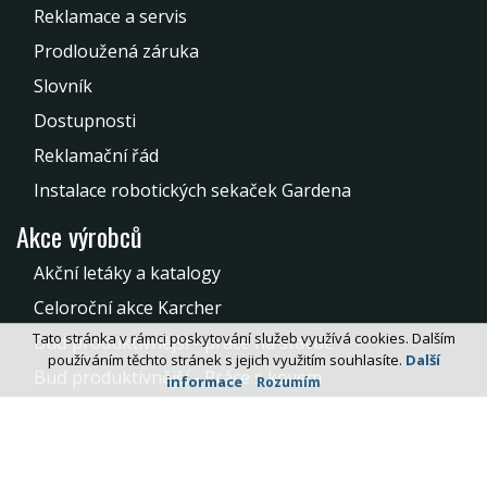
Reklamace a servis
Prodloužená záruka
Slovník
Dostupnosti
Reklamační řád
Instalace robotických sekaček Gardena
Akce výrobců
Akční letáky a katalogy
Celoroční akce Karcher
Tato stránka v rámci poskytování služeb využívá cookies. Dalším
Buď produktivnější - práce na stavbě
používáním těchto stránek s jejich využitím souhlasíte.
Další
Buď produktivnější - Práce s kovem
informace
Rozumím
Akce na spotřební matreriál pro kovoobrábění
Kontakt