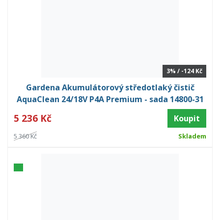
3% / -124 Kč
Gardena Akumulátorový středotlaký čistič
AquaClean 24/18V P4A Premium - sada 14800-31
5 236 Kč
Koupit
5 360 Kč
Skladem