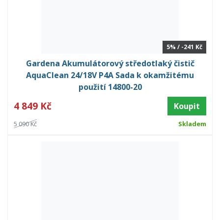
5% / -241 Kč
Gardena Akumulátorový středotlaký čistič
AquaClean 24/18V P4A Sada k okamžitému
použití 14800-20
4 849 Kč
Koupit
5 090 Kč
Skladem