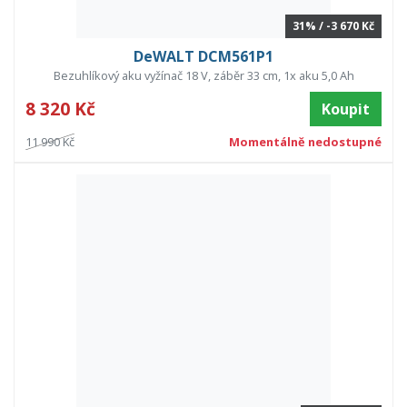
31% / -3 670 Kč
DeWALT DCM561P1
Bezuhlíkový aku vyžínač 18 V, záběr 33 cm, 1x aku 5,0 Ah
8 320 Kč
Koupit
11 990 Kč
Momentálně nedostupné