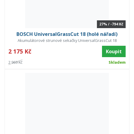
27% / -794 Kč
BOSCH UniversalGrassCut 18 (holé nářadí)
Akumulátorové strunové sekačky UniversalGrassCut 18
2 175 Kč
Koupit
2 969 Kč
Skladem