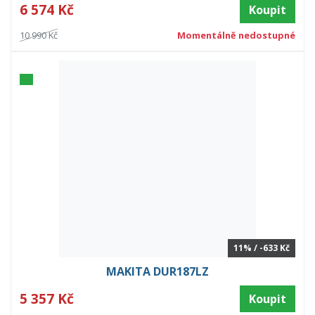
6 574 Kč
Koupit
10 990 Kč
Momentálně nedostupné
11% / -633 Kč
MAKITA DUR187LZ
5 357 Kč
Koupit