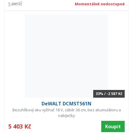
5 990 Kč
Momentálně nedostupné
33% / -2 587 Kč
DeWALT DCMST561N
Bezuhlíkový aku vyžínač 18 V, záběr 36 cm, bez akumulátoru a
nabíječky
5 403 Kč
Koupit