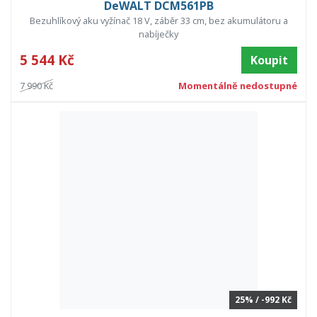
DeWALT DCM561PB
Bezuhlíkový aku vyžínač 18 V, záběr 33 cm, bez akumulátoru a
nabíječky
5 544 Kč
Koupit
7 990 Kč
Momentálně nedostupné
25% / -992 Kč