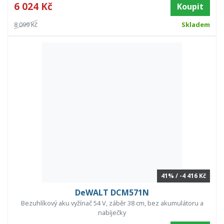
6 024 Kč
Koupit
8 099 Kč
Skladem
41% / -4 416 Kč
DeWALT DCM571N
Bezuhlíkový aku vyžínač 54 V, záběr 38 cm, bez akumulátoru a
nabíječky