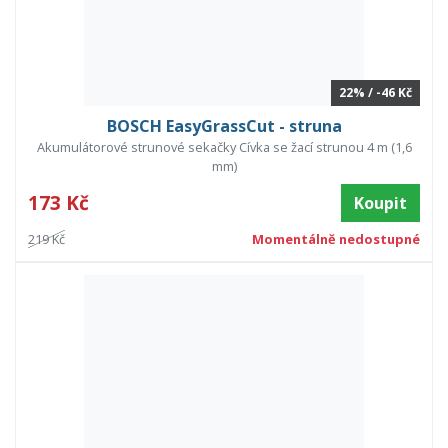
22% / -46 Kč
BOSCH EasyGrassCut - struna
Akumulátorové strunové sekačky Cívka se žací strunou 4 m (1,6
mm)
173 Kč
Koupit
219 Kč
Momentálně nedostupné