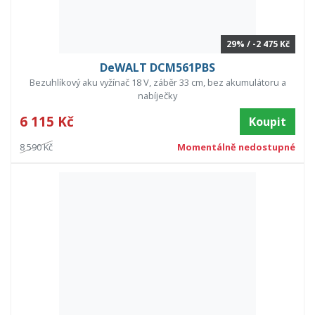
29% / -2 475 Kč
DeWALT DCM561PBS
Bezuhlíkový aku vyžínač 18 V, záběr 33 cm, bez akumulátoru a
nabíječky
6 115 Kč
Koupit
8 590 Kč
Momentálně nedostupné