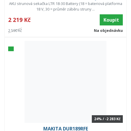
AKU strunová sekačka LTR 18-30 Battery (18 = bateriová platforma
18 V, 30 = průměr záběru struny ...
2 219 Kč
Koupit
2 590 Kč
Na objednávku
24% / -2 283 Kč
MAKITA DUR189RFE