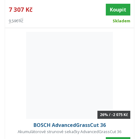
7 307 Kč
Koupit
9 590 Kč
Skladem
26% / -2 075 Kč
BOSCH AdvancedGrassCut 36
Akumulátorové strunové sekačky AdvancedGrassCut 36