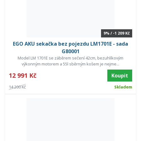
9% / -1 209 Kč
EGO AKU sekačka bez pojezdu LM1701E - sada
G80001
Model LM 1701E se záběrem sečení 42cm, bezuhlíkovým
výkonným motorem a 55l sběrným košem je nejme...
12 991 Kč
Koupit
14 200 Kč
Skladem