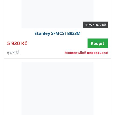
11% / -670 Kč
Stanley SFMCSTB933M
5 930 Kč
Koupit
6 600 Kč
Momentálně nedostupné