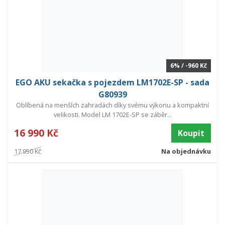
6% / -960 Kč
EGO AKU sekačka s pojezdem LM1702E-SP - sada
G80939
Oblíbená na menších zahradách díky svému výkonu a kompaktní
velikosti. Model LM 1702E-SP se záběr...
16 990 Kč
Koupit
17 950 Kč
Na objednávku