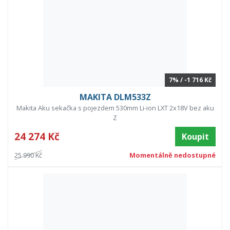
7% / -1 716 Kč
MAKITA DLM533Z
Makita Aku sekačka s pojezdem 530mm Li-ion LXT 2x18V bez aku
Z
24 274 Kč
Koupit
25 990 Kč
Momentálně nedostupné