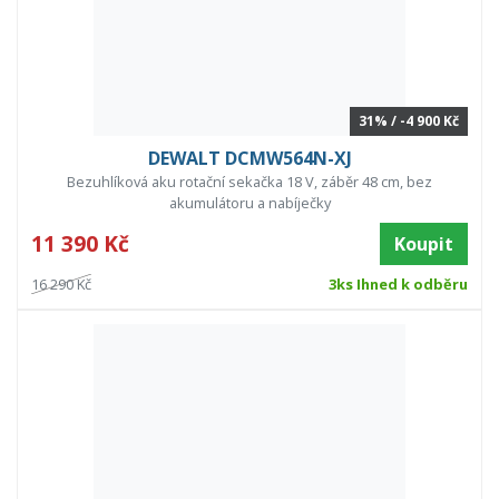
31% / -4 900 Kč
DEWALT DCMW564N-XJ
Bezuhlíková aku rotační sekačka 18 V, záběr 48 cm, bez
akumulátoru a nabíječky
11 390 Kč
Koupit
16 290 Kč
3ks Ihned k odběru