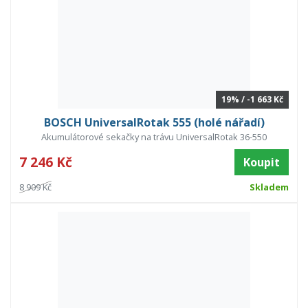
19% / -1 663 Kč
BOSCH UniversalRotak 555 (holé nářadí)
Akumulátorové sekačky na trávu UniversalRotak 36-550
7 246 Kč
Koupit
8 909 Kč
Skladem