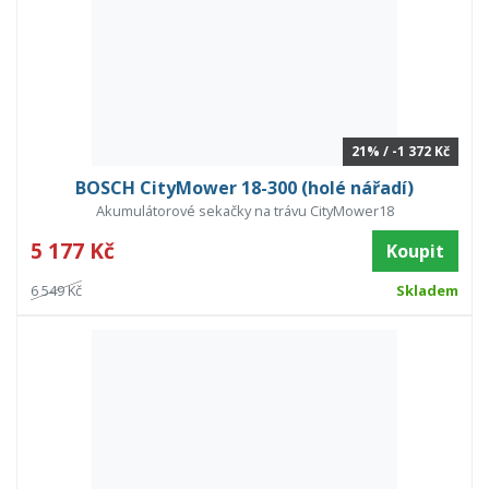
21% / -1 372 Kč
BOSCH CityMower 18-300 (holé nářadí)
Akumulátorové sekačky na trávu CityMower18
5 177 Kč
Koupit
6 549 Kč
Skladem