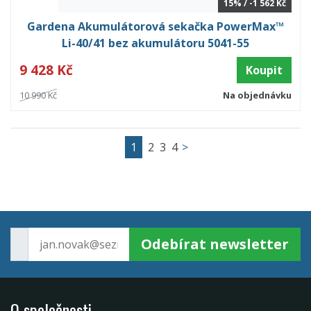
15% / -1 562 Kč
Gardena Akumulátorová sekačka PowerMax™
Li-40/41 bez akumulátoru 5041-55
9 428 Kč
Koupit
10 990 Kč
Na objednávku
1
2
3
4
>
Odebírat newsletter
O společnosti