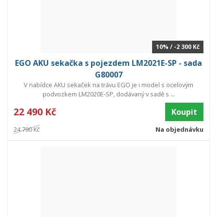
10% / -2 300 Kč
EGO AKU sekačka s pojezdem LM2021E-SP - sada
G80007
V nabídce AKU sekaček na trávu EGO je i model s ocelovým
podvozkem LM2020E-SP, dodávaný v sadě s ...
22 490 Kč
Koupit
24 790 Kč
Na objednávku