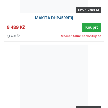
18% / -2 001 Kč
MAKITA DHP459RF3J
9 489 Kč
Koupit
11 490 Kč
Momentálně nedostupné