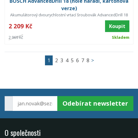
BOSCH AdvancedDrill 18 (holé nářadí, kartonová
verze)
Akumulátorový dvourychlostní vrtací šroubovák AdvancedDrill 18
2 209 Kč
Koupit
2 969 Kč
Skladem
1
2
3
4
5
6
7
8
>
Odebírat newsletter
O společnosti