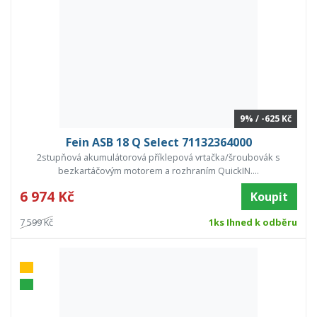
9% / -625 Kč
Fein ASB 18 Q Select 71132364000
2stupňová akumulátorová příklepová vrtačka/šroubovák s
bezkartáčovým motorem a rozhraním QuickIN....
6 974 Kč
Koupit
7 599 Kč
1ks Ihned k odběru