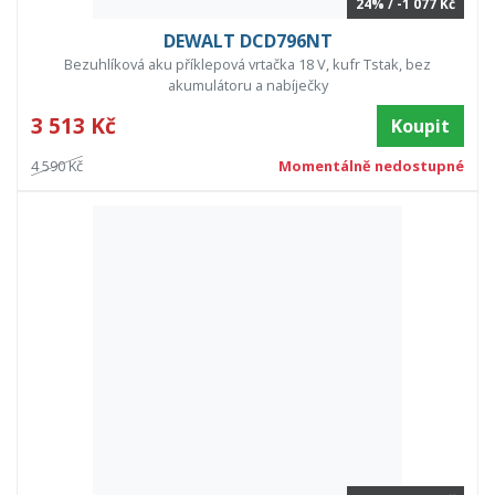
24% / -1 077 Kč
DEWALT DCD796NT
Bezuhlíková aku příklepová vrtačka 18 V, kufr Tstak, bez
akumulátoru a nabíječky
3 513 Kč
Koupit
4 590 Kč
Momentálně nedostupné