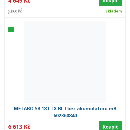
4 649 Kč
Koupit
5 066 Kč
Skladem
METABO SB 18 LTX BL I bez akumulátoru mB
602360840
6 613 Kč
Koupit