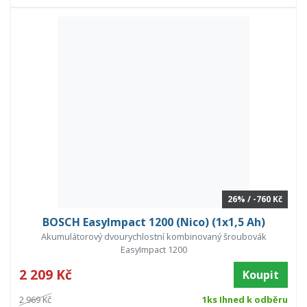
26% / -760 Kč
BOSCH EasyImpact 1200 (Nico) (1x1,5 Ah)
Akumulátorový dvourychlostní kombinovaný šroubovák
EasyImpact 1200
2 209 Kč
Koupit
2 969 Kč
1ks Ihned k odběru