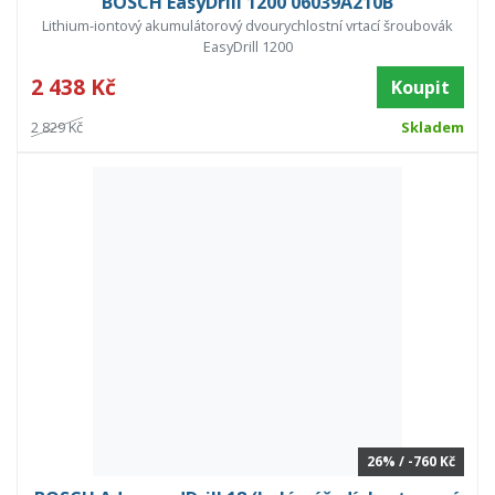
BOSCH EasyDrill 1200 06039A210B
Lithium-iontový akumulátorový dvourychlostní vrtací šroubovák
EasyDrill 1200
2 438 Kč
Koupit
2 829 Kč
Skladem
26% / -760 Kč