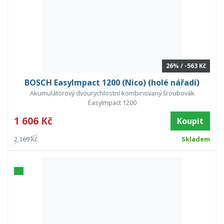
26% / -563 Kč
BOSCH EasyImpact 1200 (Nico) (holé nářadí)
Akumulátorový dvourychlostní kombinovaný šroubovák
EasyImpact 1200
1 606 Kč
Koupit
2 169 Kč
Skladem