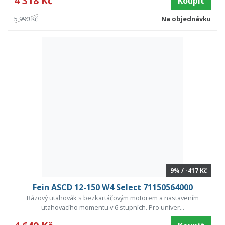
4 318 Kč
Koupit
5 990 Kč
Na objednávku
9% / -417 Kč
Fein ASCD 12-150 W4 Select 71150564000
Rázový utahovák s bezkartáčovým motorem a nastavením
utahovacího momentu v 6 stupních. Pro univer...