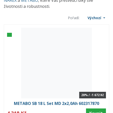
NAREX
a
METABO
, které Vás přesvědčí díky své
životnosti a robustnosti.
Pořadí:
Výchozí
28% / -1 672 Kč
METABO SB 18 L Set MD 2x2,0Ah 602317870