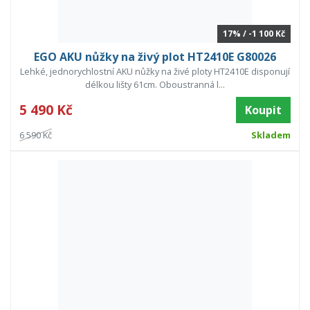
17% / -1 100 Kč
EGO AKU nůžky na živý plot HT2410E G80026
Lehké, jednorychlostní AKU nůžky na živé ploty HT2410E disponují
délkou lišty 61cm. Oboustranná l...
5 490 Kč
Koupit
6 590 Kč
Skladem