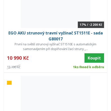
17% / -2 200 Kč
EGO AKU strunový travní vyžínač ST1511E - sada
G80017
První na světě strunový vyžínač ST1510E s automatickým
samonavíjením při doplňování žací struny „...
10 990 Kč
Koupit
13 190 Kč
1ks Ihned k odběru