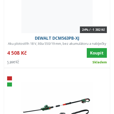
24% / -1 382 Kč
DEWALT DCM563PB-XJ
Aku plotostřih 18 V, lišta 550/19 mm, bez akumulátoru a nabíječky
4 508 Kč
Koupit
5 890 Kč
Skladem