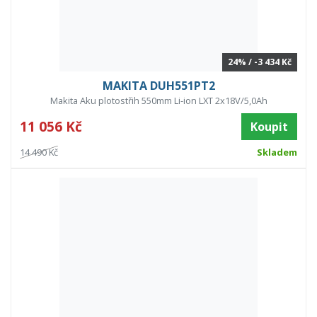
24% / -3 434 Kč
MAKITA DUH551PT2
Makita Aku plotostřih 550mm Li-ion LXT 2x18V/5,0Ah
11 056 Kč
Koupit
14 490 Kč
Skladem