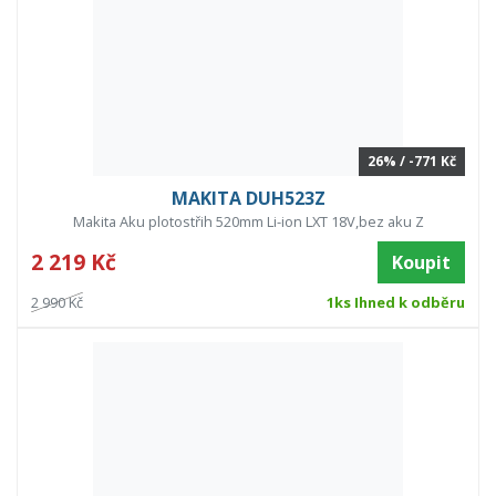
26% / -771 Kč
MAKITA DUH523Z
Makita Aku plotostřih 520mm Li-ion LXT 18V,bez aku Z
2 219 Kč
Koupit
2 990 Kč
1ks Ihned k odběru