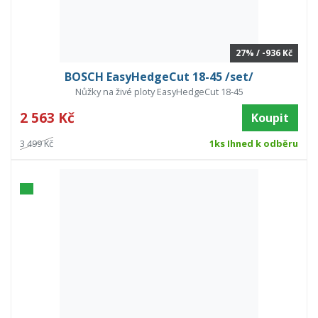
27% / -936 Kč
BOSCH EasyHedgeCut 18-45 /set/
Nůžky na živé ploty EasyHedgeCut 18-45
2 563 Kč
Koupit
3 499 Kč
1ks Ihned k odběru