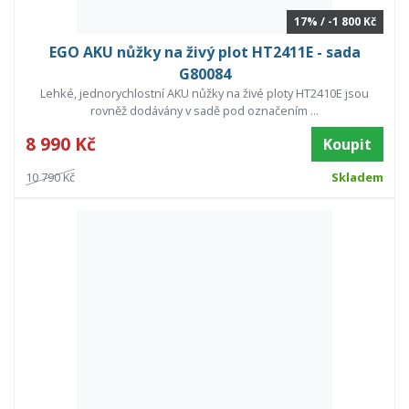
17% / -1 800 Kč
EGO AKU nůžky na živý plot HT2411E - sada
G80084
Lehké, jednorychlostní AKU nůžky na živé ploty HT2410E jsou
rovněž dodávány v sadě pod označením ...
8 990 Kč
Koupit
10 790 Kč
Skladem