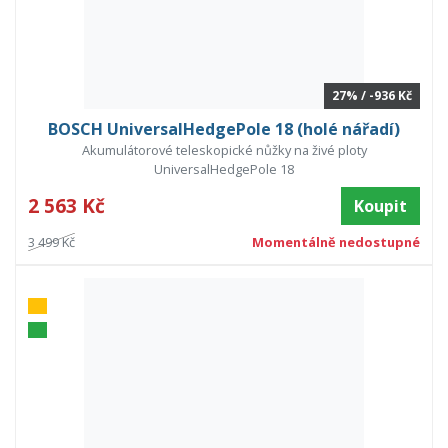
27% / -936 Kč
BOSCH UniversalHedgePole 18 (holé nářadí)
Akumulátorové teleskopické nůžky na živé ploty
UniversalHedgePole 18
2 563 Kč
Koupit
3 499 Kč
Momentálně nedostupné