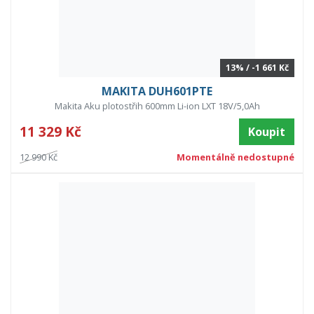
13% / -1 661 Kč
MAKITA DUH601PTE
Makita Aku plotostřih 600mm Li-ion LXT 18V/5,0Ah
11 329 Kč
Koupit
12 990 Kč
Momentálně nedostupné