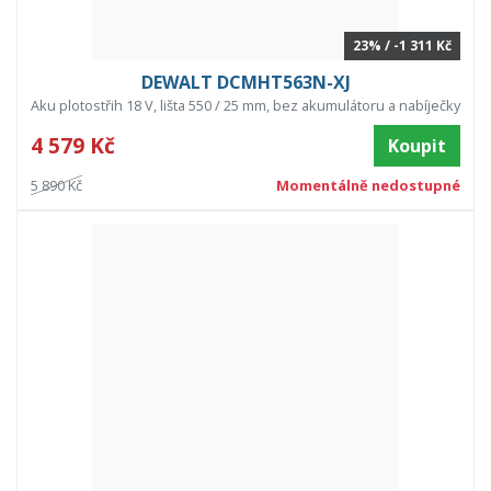
23% / -1 311 Kč
DEWALT DCMHT563N-XJ
Aku plotostřih 18 V, lišta 550 / 25 mm, bez akumulátoru a nabíječky
4 579 Kč
Koupit
5 890 Kč
Momentálně nedostupné