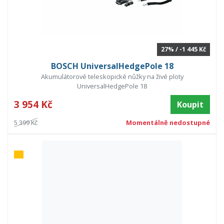
27% / -1 445 Kč
BOSCH UniversalHedgePole 18
Akumulátorové teleskopické nůžky na živé ploty
UniversalHedgePole 18
3 954 Kč
Koupit
5 399 Kč
Momentálně nedostupné