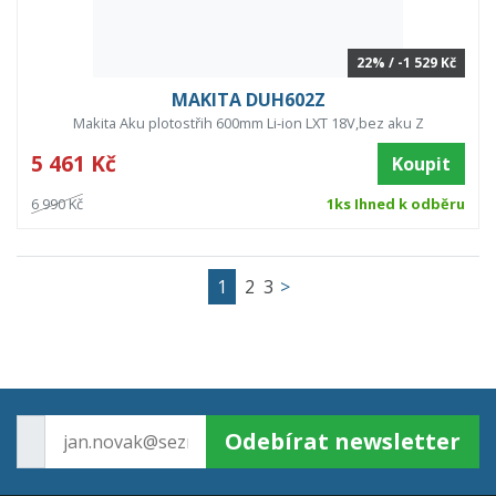
22% / -1 529 Kč
MAKITA DUH602Z
Makita Aku plotostřih 600mm Li-ion LXT 18V,bez aku Z
5 461 Kč
Koupit
6 990 Kč
1ks Ihned k odběru
1
2
3
>
Odebírat newsletter