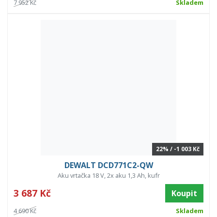
7 952 Kč
Skladem
22% / -1 003 Kč
DEWALT DCD771C2-QW
Aku vrtačka 18 V, 2x aku 1,3 Ah, kufr
3 687 Kč
Koupit
4 690 Kč
Skladem