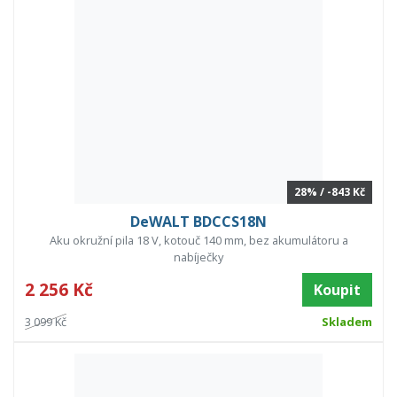
28% / -843 Kč
DeWALT BDCCS18N
Aku okružní pila 18 V, kotouč 140 mm, bez akumulátoru a
nabíječky
2 256 Kč
Koupit
3 099 Kč
Skladem