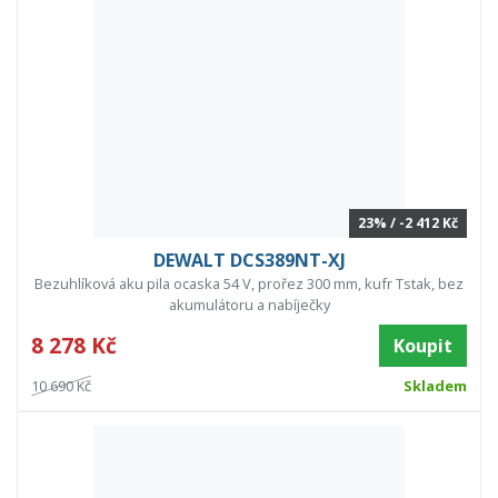
23% / -2 412 Kč
DEWALT DCS389NT-XJ
Bezuhlíková aku pila ocaska 54 V, prořez 300 mm, kufr Tstak, bez
akumulátoru a nabíječky
8 278 Kč
Koupit
10 690 Kč
Skladem