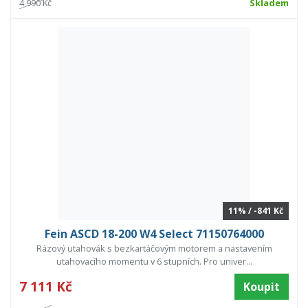
4 990 Kč
Skladem
11% / -841 Kč
Fein ASCD 18-200 W4 Select 71150764000
Rázový utahovák s bezkartáčovým motorem a nastavením
utahovacího momentu v 6 stupních. Pro univer...
7 111 Kč
Koupit