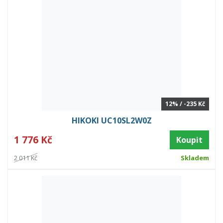
12% / -235 Kč
HIKOKI UC10SL2W0Z
1 776 Kč
Koupit
2 011 Kč
Skladem