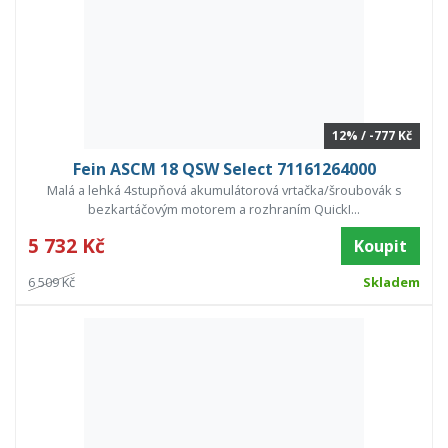
12% / -777 Kč
Fein ASCM 18 QSW Select 71161264000
Malá a lehká 4stupňová akumulátorová vrtačka/šroubovák s
bezkartáčovým motorem a rozhraním QuickI...
5 732 Kč
Koupit
6 509 Kč
Skladem