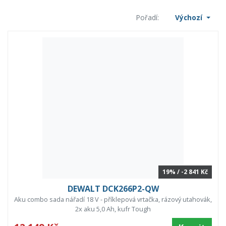
Pořadí:
Výchozí
19% / -2 841 Kč
DEWALT DCK266P2-QW
Aku combo sada nářadí 18 V - příklepová vrtačka, rázový utahovák,
2x aku 5,0 Ah, kufr Tough