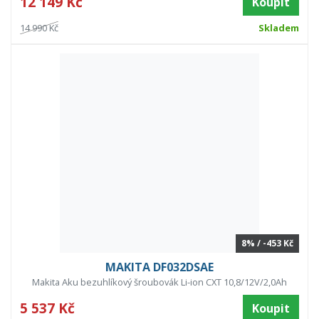
12 149 Kč
Koupit
14 990 Kč
Skladem
8% / -453 Kč
MAKITA DF032DSAE
Makita Aku bezuhlíkový šroubovák Li-ion CXT 10,8/12V/2,0Ah
5 537 Kč
Koupit