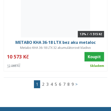
13% / -1 515 Kč
METABO KHA 36-18 LTX bez aku metaloc
Metabo KHA 36-18 LTX 32 akumulátorové kladivo
10 573 Kč
Koupit
12 088 Kč
Skladem
1
2
3
4
5
6
7
8
9
>