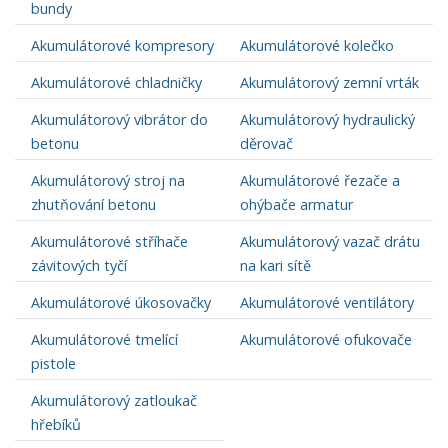
bundy
Akumulátorové kompresory
Akumulátorové kolečko
Akumulátorové chladničky
Akumulátorový zemní vrták
Akumulátorový vibrátor do
Akumulátorový hydraulický
betonu
děrovač
Akumulátorový stroj na
Akumulátorové řezače a
zhutňování betonu
ohýbače armatur
Akumulátorové stříhače
Akumulátorový vazač drátu
závitových tyčí
na kari sítě
Akumulátorové úkosovačky
Akumulátorové ventilátory
Akumulátorové tmelící
Akumulátorové ofukovače
pistole
Akumulátorový zatloukač
hřebíků