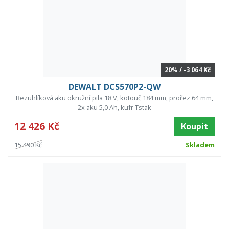
20% / -3 064 Kč
DEWALT DCS570P2-QW
Bezuhlíková aku okružní pila 18 V, kotouč 184 mm, prořez 64 mm,
2x aku 5,0 Ah, kufr Tstak
12 426 Kč
Koupit
15 490 Kč
Skladem