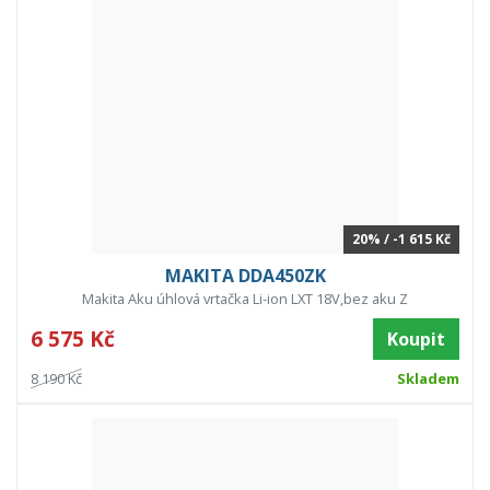
20% / -1 615 Kč
MAKITA DDA450ZK
Makita Aku úhlová vrtačka Li-ion LXT 18V,bez aku Z
6 575 Kč
Koupit
8 190 Kč
Skladem