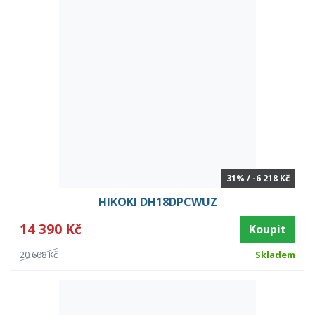
31% / -6 218 Kč
HIKOKI DH18DPCWUZ
14 390 Kč
Koupit
20 608 Kč
Skladem