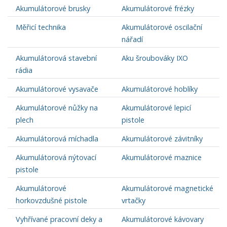
Akumulátorové brusky
Akumulátorové frézky
Měřicí technika
Akumulátorové oscilační
nářadí
Akumulátorová stavební
Aku šroubováky IXO
rádia
Akumulátorové vysavače
Akumulátorové hoblíky
Akumulátorové nůžky na
Akumulátorové lepicí
plech
pistole
Akumulátorová míchadla
Akumulátorové závitníky
Akumulátorová nýtovací
Akumulátorové maznice
pistole
Akumulátorové
Akumulátorové magnetické
horkovzdušné pistole
vrtačky
Vyhřívané pracovní deky a
Akumulátorové kávovary