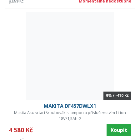
8 699 Kč
Momentálně nedostupné
9% / -410 Kč
MAKITA DF457DWLX1
Makita Aku vrtací šroubovák s lampou a příslušenstvím Li-ion
18V/1,5Ah G
4 580 Kč
Koupit