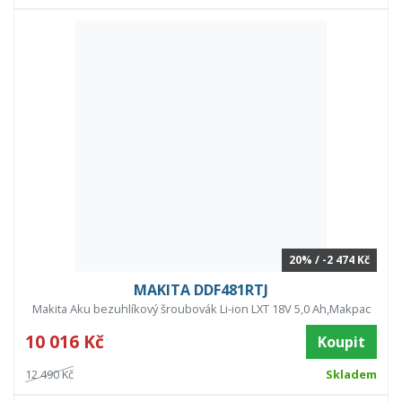
20% / -2 474 Kč
MAKITA DDF481RTJ
Makita Aku bezuhlíkový šroubovák Li-ion LXT 18V 5,0 Ah,Makpac
10 016 Kč
Koupit
12 490 Kč
Skladem